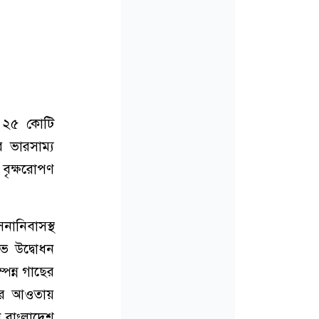
ে ২৫ কোটি
র ভারসাম্য
 বৃক্ষরোপণ
নানিবাসস্থ
ুভ উদ্বোধন
পন্ন গাছের
ূচির আওতায়
নে বাংলাদেশ