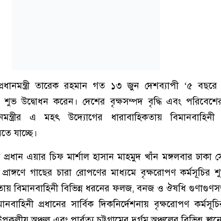
ধানমন্ত্রী তারেক রহমান গত ১৩ জুন দেশব্যাপী ‘৫ বছর
ির শুভ উদ্বোধন করেন। দেশের বৃক্ষসম্পদ বৃদ্ধি এবং পরিবেশে
রধানমন্ত্রীর এ মহৎ উদ্যোগের ধারাবাহিকতায় বিমানবাহিনী
তে যাচ্ছে।
প্রধান এয়ার চিফ মার্শাল হাসান মাহমুদ খাঁন মঙ্গলবার ঢাকা সে
প্রাঙ্গণে গাছের চারা রোপণের মাধ্যমে বৃক্ষরোপণ কর্মসূচির শ
ায় বিমানবাহিনী বিভিন্ন ধরনের ফলজ, বনজ ও ঔষধি গুণাগুণসম্
বাহিনী প্রধানের সার্বিক দিকনির্দেশনায় বৃক্ষরোপণ কর্মস
কূলীয় অঞ্চল এবং পার্বত্য চট্টগ্রামের দুর্গম অঞ্চলের বিভিন্ন স্থা