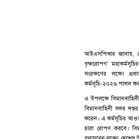
আইএসপিআর জানায়, প্র
বৃক্ষরোপণ’ মহাকর্মসূচ
সংরক্ষণের লক্ষ্যে প্
কর্মসূচি-২০২৬ পালন কর
এ উপলক্ষে বিমানবাহিনী 
বিমানবাহিনী সদর দপ্তর 
করেন। এ কর্মসূচির আওত
চারা রোপণ করবে। বিমান
বনায়নের লক্ষ্যে দেশের উপ