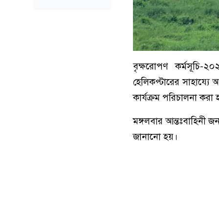
বৃক্ষরোপণ কর্মসূচি-২
হেলিকপ্টারের সাহায্যে 
কার্যক্রম পরিচালনা করা 
মঙ্গলবার আন্তঃবাহিনী 
জানানো হয়।