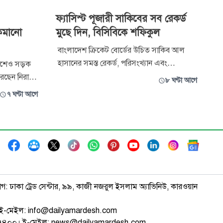
ফ্যাসিস্ট পূজারী সাকিবের সব রেকর্ড
 কমানো
মুছে দিন, বিসিবিকে শফিকুল
বাংলাদেশ ক্রিকেট বোর্ডের উচিত সাকিব আল
হাসানের সমস্ত রেকর্ড, পরিসংখ্যান এবং
দেশেও সড়ক
মাইলফলক মুছে ফেলা। যে ক্রিকেটার প্রকাশ্যে
করেছেন নিরাপদ
৮ ঘণ্টা আগে
একজন দণ্ডপ্রাপ্ত গণহত্যাকারীকে পূজা করেন,
লিয়াস কাঞ্চন।
৭ ঘণ্টা আগে
ক্রিকেটের ইতিহাসে তার নাম থাকার কোনো
াজনৈতিক
অধিকার নেই। ইতিহাস থেকে সাকিবের নাম এবং
নভিত্তিক
রেকর্ড মুছে ফেলা হলে আমাদের ক্রিকেট মোটেও
ার এবং
নিঃস্ব হয়ে
াগ: ঢাকা ট্রেড সেন্টার, ৯৯, কাজী নজরুল ইসলাম অ্যাভিনিউ, কারওয়ান
ই-মেইল: info@dailyamardesh.com
৭৪৭৪০০। ই-মেইল: news@dailyamardesh.com