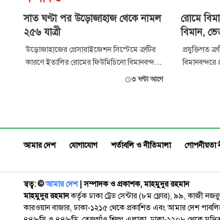
সাত ঘণ্টা পর উড়োজাহাজ থেকে নামল
রোমে বিমা
২৫৬ যাত্রী
বিমান, ভে
উড়োজাহাজের প্রেসারাইজেশন সিস্টেমে ত্রুটির
প্রযুক্তিগত 
কারণে ইতালির রোমের ফিউমিচিনো বিমানবন্দরে
বিমানবন্দরে প
গ্রাউন্ডেড করা হয়েছে বিমান বাংলাদেশ
আটকে রয়েছে
৩ ঘণ্টা আগে
এয়ারলাইনসের টরেন্টো-রোম-ঢাকাগামী
টরন্টো-ঢাকা
BG306 ফ্লাইট। সাত ঘণ্টা পর ২৫৬ যাত্রীকে
যাত্রী এখনও
উড়োজাহাজ থেকে নামানো হয়েছে। বিমান সূত্র
জানিয়েছেন যাত্রীরা। শুক্রবার
জানায়, স্থানীয় সময় বেলা আড়াইটার দিকে
নেওয়ার সময়
যাত্রীদের
আমার দেশ
যোগাযোগ
শর্তাবলি ও নীতিমালা
গোপনীয়তা 
স্বত্ব: ©️
আমার দেশ
| সম্পাদক ও প্রকাশক, মাহমুদুর রহমান
মাহমুদুর রহমান
কর্তৃক ঢাকা ট্রেড সেন্টার (৮ম ফ্লোর), ৯৯, কাজী নজ
কারওয়ান বাজার, ঢাকা-১২১৫ থেকে প্রকাশিত এবং আমার দেশ পাবলিক
৪৪৬/সি ও ৪৪৬/ডি, তেজগাঁও শিল্প এলাকা, ঢাকা-১২০৮ থেকে মুদ্রি