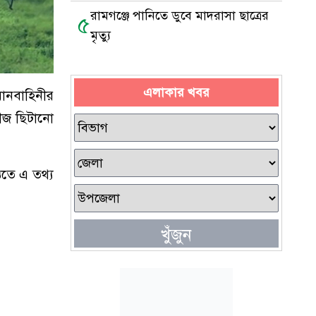
রামগঞ্জে পানিতে ডুবে মাদরাসা ছাত্রের
৫
মৃত্যু
এলাকার খবর
ানবাহিনীর
বীজ ছিটানো
িতে এ তথ্য
খুঁজুন