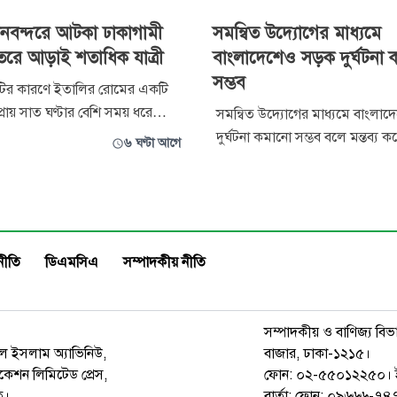
নবন্দরে আটকা ঢাকাগামী
সমন্বিত উদ্যোগের মাধ্যমে
তরে আড়াই শতাধিক যাত্রী
বাংলাদেশেও সড়ক দুর্ঘটনা
সম্ভব
ত্রুটির কারণে ইতালির রোমের একটি
্রায় সাত ঘণ্টার বেশি সময় ধরে
সমন্বিত উদ্যোগের মাধ্যমে বাংলা
 বিমান বাংলাদেশ এয়ারলাইন্সের
দুর্ঘটনা কমানো সম্ভব বলে মন্তব্য 
৬ ঘণ্টা আগে
 রুটের একটি বিমান। ফ্লাইটটিতে ২৬০
সড়ক চাই (নিসচা)-এর প্রতিষ্ঠাতা ই
 উড়োজাহাজের ভেতরে রয়েছেন বলে
তিনি বলেন, বিশ্বের বিভিন্ন দেশে র
 নিয়মিত জ্বালানি
সদিচ্ছা, কার্যকর আইন প্রয়োগ, বিজ্ঞা
 ইতালির স্থান
পরিকল্পনা, আধুনিক প্রযুক্তির ব্যবহ
জনসম্পৃক্ততার মাধ্যমে সড়ক
নীতি
ডিএমসিএ
সম্পাদকীয় নীতি
সম্পাদকীয় ও বাণিজ্য বিভ
রুল ইসলাম অ্যাভিনিউ,
বাজার, ঢাকা-১২১৫।
েশন লিমিটেড প্রেস,
ফোন: ০২-৫৫০১২২৫০। 
ত।
বার্তা: ফোন: ০৯৬৬৬-