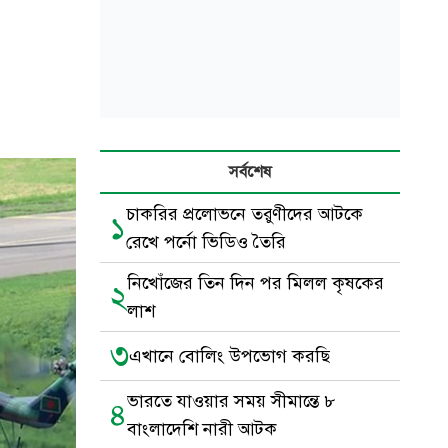
সর্বশেষ
চাকরির প্রলোভনে তরুণীদের আটকে
১
রেখে পর্নো ভিডিও তৈরি
নিখোঁজের তিন দিন পর মিলল কৃষকের
২
লাশ
৩
এখানে বোলিং উপভোগ করছি
ভারতে যাওয়ার সময় সীমান্তে ৮
৪
বাংলাদেশি নারী আটক