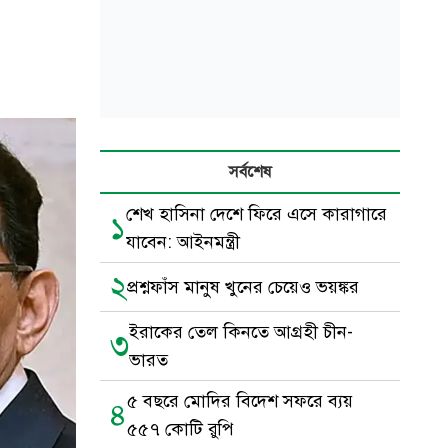
সর্বশেষ
শেখ হা‌সিনা দে‌শে ‌ফি‌রে এ‌সে কারাগা‌রে
১
যা‌বেন: আইনমন্ত্রী
২
প্রশ্নফাঁস মানুষ খুনের চেয়েও ভয়ঙ্কর
ইরাকের তেল কিনতে আগ্রহী চীন-
৩
ভারত
৫ বছরে মোদির বিদেশ সফরে ব্যয়
৪
৫৫৭ কোটি রুপি