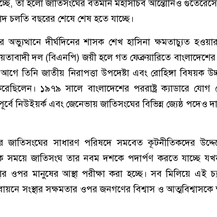
্ছে, তা হলো জাতিসংঘের বর্তমান মহাসচিব আন্তোনিও গুতেরেসের
 মেয়াদ চলতি বছরের শেষে শেষ হতে যাচ্ছে।
অভ্যুত্থানে দীর্ঘদিনের শাসক শেখ হাসিনা ক্ষমতাচ্যুত হওয়া
়তাবাদী দল (বিএনপি) জয়ী হলে গত ফেব্রুয়ারিতে বাংলাদেশের পররাষ
ে তিনি জাতীয় নিরাপত্তা উপদেষ্টা এবং রোহিঙ্গা বিষয়ক উচ্চ
 করেছিলেন। ১৯৭৯ সালে বাংলাদেশের পররাষ্ট্র ক্যাডারে যো
্বে নিউইয়র্ক এবং জেনেভায় জাতিসংঘের বিভিন্ন জ্যেষ্ঠ পদেও দা
র পর জাতিসংঘের সাধারণ পরিষদে সমবেত কূটনীতিকদের উদ্দে
 সময়ে জাতিসংঘ তার নবম দশকে পদার্পণ করতে যাচ্ছে য
থার ওপর মানুষের আস্থা পরীক্ষা করা হচ্ছে। সব মিলিয়ে এই চ্য
্তবায়নে সংস্থার সক্ষমতার ওপর জনগণের বিশ্বাস ও আত্মবিশ্বাসকে ক