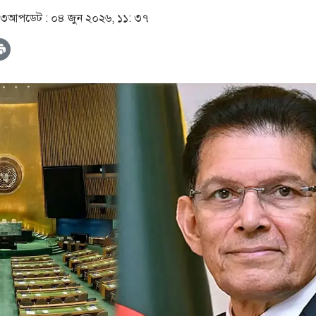
৩৩
আপডেট :
০৪ জুন ২০২৬, ১১: ৩৭