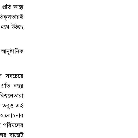
প্রতি আস্থা
তিকূলতারই
 হয়ে উঠছে
ুষ্ঠানিক
র সবচেয়ে
 প্রতি বছর
িশ্বনেতারা
়, তবুও এই
তিক আলোচনার
তা পরিষদের
ংঘের বাজেট