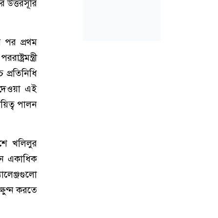
 উত্তরসূরি
র পর প্রথম
্ট্রমন্ত্রী
 প্রতিনিধি
গ দেওয়া এই
য়িত্ব পালন
শে খলিলুর
খন একাধিক
ালেঞ্জগুলো
্ষুণ্ন করতে