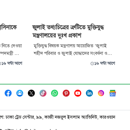
াসিনাকে
জুলাই তথ্যচিত্রের ত্রুটিতে মুক্তিযুদ্ধ
মন্ত্রণালয়ের দুঃখ প্রকাশ
 নিতে দেওয়া
মুক্তিযুদ্ধ বিষয়ক মন্ত্রণালয় আয়োজিত ‘জুলাই
পদমন্ত্রী মো.
শহীদ পরিবার ও জুলাই যোদ্ধাদের সংবর্ধনা ও
িবার (৬
আলোচনা সভায় প্রদর্শিত জুলাই গণঅভ্যুত্থান
১৬ ঘণ্টা আগে
১৬ ঘণ্টা আগে
থান ২০২৪-এর
বিষয়ক তথ্যচিত্রে গুরুত্বপূর্ণ কয়েকটি ঘটনাপ্রবাহ ও
র
অবদান যথাযথভাবে উপস্থাপিত না হওয়ায় সৃষ্ট
 আয়োজিত
বিতর্কের প্রেক্ষাপটে আন্তরিক দুঃখ প্রকাশ করেছে
থির বক্ত
মন্ত্রণালয়। একইসঙ্
াগ: ঢাকা ট্রেড সেন্টার, ৯৯, কাজী নজরুল ইসলাম অ্যাভিনিউ, কারওয়ান