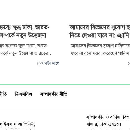
তব্যে ক্ষুব্ধ ঢাকা, ভারত-
আমাদের বিভেদের সুযোগ হ
ম্পর্কে নতুন উত্তেজনা
নিতে দেওয়া যাবে না: এ্যানি
ার বক্তব্যে ক্ষুব্ধ ঢাকা, ভারত-
আমাদের বিভেদের সুযোগ হাসিনাকে
্পর্কে নতুন উত্তেজনা ভারতের
যাবে না বলে মন্তব্য করেছেন পানি সম্
দিল্লিতে সাংবাদিকদের সামনে
শহীদউদ্দীন চৌধুরী এ্যানি। বৃহস্পত
৭ ঘণ্টা আগে
্ত্রী হাসিনার বক্তব্য দেওয়াকে কেন্দ্র
আগস্ট) বিকেলে জুলাই গণঅভ্যুত্
ংলাদেশ সম্পর্কে নতুন করে
দুই বছর পূর্তি উপলক্ষে জাহাঙ্গীরনগ
ি হয়েছে। হাসিনাকে বক্তব্য দেওয়ার
বিশ্ববিদ্যালয়ে প্রশাসনের উদ্যোগে
য় তীব্র ক্ষোভ জানি
দোয়া ও আলোচনা সভায় প্রধান অতি
নীতি
ডিএমসিএ
সম্পাদকীয় নীতি
সম্পাদকীয় ও বাণিজ্য বিভ
রুল ইসলাম অ্যাভিনিউ,
বাজার, ঢাকা-১২১৫।