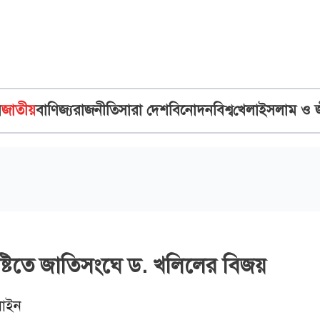
ব
জাতীয়
বাণিজ্য
রাজনীতি
সারা দেশ
বিনোদন
বিশ্ব
খেলা
ইসলাম ও 
্টিতে জাতিসংঘে ড. খলিলের বিজয়
াইন