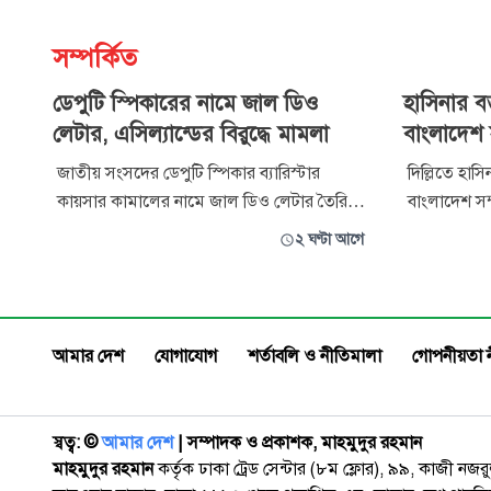
সম্পর্কিত
ডেপুটি স্পিকারের নামে জাল ডিও
হাসিনার বক্
লেটার, এসিল্যান্ডের বিরুদ্ধে মামলা
বাংলাদেশ স
জাতীয় সংসদের ডেপুটি স্পিকার ব্যারিস্টার
দিল্লিতে হাসিন
কায়সার কামালের নামে জাল ডিও লেটার তৈরি ও
বাংলাদেশ সম
ব্যবহার করে বদলি প্রক্রিয়ায় প্রভাব বিস্তারের চেষ্টার
রাজধানী নয়া
২ ঘণ্টা আগে
অভিযোগে এক সহকারী কমিশনার (ভূমি)-এর
পলাতক প্রধানমন
বিরুদ্ধে শেরেবাংলা নগর থানায় মামলা দায়ের করা
করে ভারত-বা
হয়েছে। বাংলাদেশ জাতীয় সংসদ সচিবালয়ের
উত্তেজনা তৈর
গণসংযোগ অধিশাখা-১-এর পরিচালক
সুযোগ দেওয়া
আমার দেশ
যোগাযোগ
শর্তাবলি ও নীতিমালা
গোপনীয়তা 
স্বত্ব: ©️
আমার দেশ
| সম্পাদক ও প্রকাশক, মাহমুদুর রহমান
মাহমুদুর রহমান
কর্তৃক ঢাকা ট্রেড সেন্টার (৮ম ফ্লোর), ৯৯, কাজী নজ