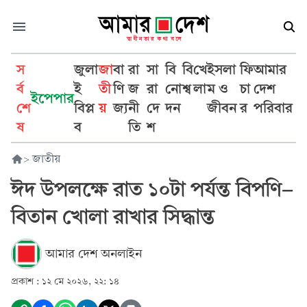
স
জুলা
জা
বা
রা
সা
বি
বি
খে
ইসলা
ফি
আমার
র্ব
ই
তী
ণি
জ
রা
নো
শ্ব
লা
ম ও
চা
দেশ
ইপেপার
শে
বিপ্ল
য়
জ্য
নী
দে
দন
জীবন
র
পরিবার
ষ
ব
তি
শ
>
জাতীয়
ঈদ উপলক্ষে রাত ১০টা পর্যন্ত বিপণি-
বিতান খোলা রাখার সিদ্ধান্ত
আমার দেশ অনলাইন
প্রকাশ :
১২ মে ২০২৬, ২২: ১৪