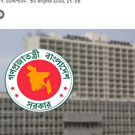
১৭: ০৬
আপডেট :
৩০ জানুয়ারি ২০২৬, ১৭: ২৩