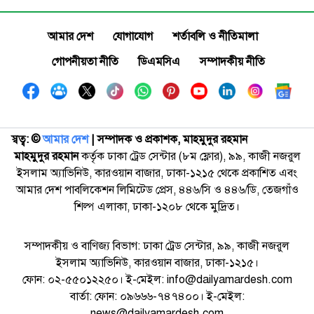
আমার দেশ
যোগাযোগ
শর্তাবলি ও নীতিমালা
গোপনীয়তা নীতি
ডিএমসিএ
সম্পাদকীয় নীতি
স্বত্ব: ©️
আমার দেশ
| সম্পাদক ও প্রকাশক, মাহমুদুর রহমান
মাহমুদুর রহমান
কর্তৃক ঢাকা ট্রেড সেন্টার (৮ম ফ্লোর), ৯৯, কাজী নজরুল
ইসলাম অ্যাভিনিউ, কারওয়ান বাজার, ঢাকা-১২১৫ থেকে প্রকাশিত এবং
আমার দেশ পাবলিকেশন লিমিটেড প্রেস, ৪৪৬/সি ও ৪৪৬/ডি, তেজগাঁও
শিল্প এলাকা, ঢাকা-১২০৮ থেকে মুদ্রিত।
সম্পাদকীয় ও বাণিজ্য বিভাগ: ঢাকা ট্রেড সেন্টার, ৯৯, কাজী নজরুল
ইসলাম অ্যাভিনিউ, কারওয়ান বাজার, ঢাকা-১২১৫।
ফোন: ০২-৫৫০১২২৫০। ই-মেইল: info@dailyamardesh.com
বার্তা: ফোন: ০৯৬৬৬-৭৪৭৪০০। ই-মেইল:
news@dailyamardesh.com