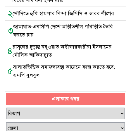
বিশ্বের শীর্ষ ধনী ইলন মাস্ক
২
সৌদিতে হুথি হামলার নিন্দা জিসিসি ও আরব লীগের
জামায়াত-এনসিপি দেশে অস্থিতিশীল পরিস্থিতি তৈরি
৩
করতে চায়
রাসূলের চূড়ান্ত নবুওয়াত অস্বীকারকারীরা ইসলামের
৪
মৌলিক আকিদাচ্যুত
সালাতভিত্তিক সমাজব্যবস্থা কায়েমে কাজ করতে হবে:
৫
এমপি বুলবুল
এলাকার খবর