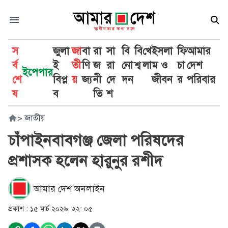
স
জুলা
জা
বা
রা
সা
বি
বি
খে
ইসলা
ফি
আমার
র্ব
ই
তী
ণি
জ
রা
নো
শ্ব
লা
ম ও
চা
দেশ
ইপেপার
শে
বিপ্ল
য়
জ্য
নী
দে
দন
জীবন
র
পরিবার
ষ
ব
তি
শ
>
জাতীয়
চাঁপাইনবাবগঞ্জ জেলা পরিষদের
প্রশাসক হলেন হারুনুর রশীদ
আমার দেশ অনলাইন
প্রকাশ :
১৫ মার্চ ২০২৬, ২২: ০৫