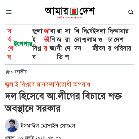
স
জুলা
জা
বা
রা
সা
বি
বি
খে
ইসলা
ফি
আমার
র্ব
ই
তী
ণি
জ
রা
নো
শ্ব
লা
ম ও
চা
দেশ
ইপেপার
শে
বিপ্ল
য়
জ্য
নী
দে
দন
জীবন
র
পরিবার
ষ
ব
তি
শ
>
জাতীয়
জুলাই বিপ্লবে মানবতাবিরোধী অপরাধ
দল হিসেবে আ.লীগের বিচারে শক্ত
অবস্থানে সরকার
ইসমাঈল হোসাইন সোহেল
প্রকাশ :
০৮ জুলাই ২০২৬, ০৮: ৫৯