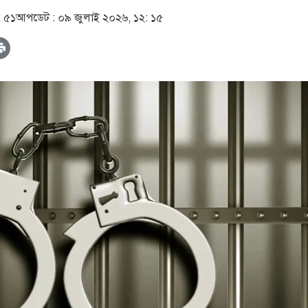
: ৫১
আপডেট :
০৯ জুলাই ২০২৬, ১২: ১৫