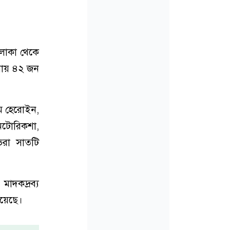
এলাকা থেকে
রায় ৪২ জন
াম হেরোইন,
অটোরিকশা,
রা সাতটি
মাদকদ্রব্য
 রয়েছে।