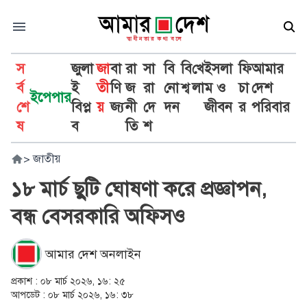
স
জুলা
জা
বা
রা
সা
বি
বি
খে
ইসলা
ফি
আমার
র্ব
ই
তী
ণি
জ
রা
নো
শ্ব
লা
ম ও
চা
দেশ
ইপেপার
শে
বিপ্ল
য়
জ্য
নী
দে
দন
জীবন
র
পরিবার
ষ
ব
তি
শ
>
জাতীয়
১৮ মার্চ ছুটি ঘোষণা করে প্রজ্ঞাপন,
বন্ধ বেসরকারি অফিসও
আমার দেশ অনলাইন
প্রকাশ :
০৮ মার্চ ২০২৬, ১৬: ২৫
আপডেট :
০৮ মার্চ ২০২৬, ১৬: ৩৮