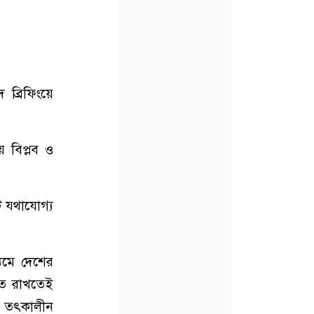
ব্রিফিংয়ে
য় বিপ্লব ও
ি যথাযোগ্য
্যমে দেশের
্নত রাখতেই
রে তৎকালীন