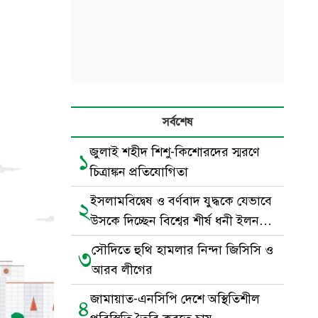
সর্বশেষ
জুলাই শহীদ শিশু-কিশোরদের স্মরণে
১
চিত্রাঙ্কন প্রতিযোগিতা
ইসলামবিদ্বেষ ও বর্ণবাদ যুদ্ধকে যেভাবে
২
উসকে দিচ্ছেন বিশ্বের শীর্ষ ধনী ইলন
মাস্ক
সৌদিতে হুথি হামলার নিন্দা জিসিসি ও
৩
আরব লীগের
জামায়াত-এনসিপি দেশে অস্থিতিশীল
৪