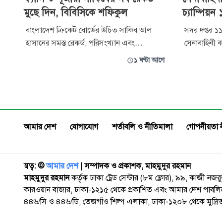
মুছে দিন, বিবিসিকে শফিকুল
চ্যাম্পিয়
বাংলাদেশ ক্রিকেট বোর্ডের উচিত সাকিব আল
সদর দপ্তর ১১
হাসানের সমস্ত রেকর্ড, পরিসংখ্যান এবং
সেনাবাহিনী 
মাইলফলক মুছে ফেলা। যে ক্রিকেটার প্রকাশ্যে
সমাপনী ও পুর
১ ঘণ্টা আগে
একজন দণ্ডপ্রাপ্ত গণহত্যাকারীকে পূজা করেন,
হয়েছে। গতক
ক্রিকেটের ইতিহাসে তার নাম থাকার কোনো
অনুষ্ঠান অনুষ্
অধিকার নেই। ইতিহাস থেকে সাকিবের নাম এবং
হিসেবে সেনা
রেকর্ড মুছে ফেলা হলে আমাদের ক্রিকেট মোটেও
(এজি) মেজর
নিঃস্ব হয়ে
মোরশেদ,
আমার দেশ
যোগাযোগ
শর্তাবলি ও নীতিমালা
গোপনীয়তা 
স্বত্ব: ©️
আমার দেশ
| সম্পাদক ও প্রকাশক, মাহমুদুর রহমান
মাহমুদুর রহমান
কর্তৃক ঢাকা ট্রেড সেন্টার (৮ম ফ্লোর), ৯৯, কাজী নজ
কারওয়ান বাজার, ঢাকা-১২১৫ থেকে প্রকাশিত এবং আমার দেশ পাবলিক
৪৪৬/সি ও ৪৪৬/ডি, তেজগাঁও শিল্প এলাকা, ঢাকা-১২০৮ থেকে মুদ্রি