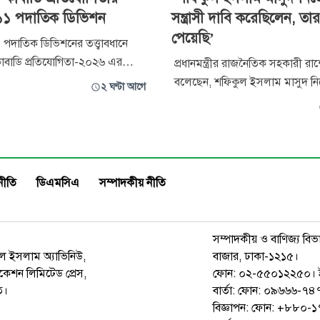
ন ১১ পদাতিক ডিভিশন
সন্ত্রাসী দাবি করেছিলেন, তার
পেয়েছি’
 পদাতিক ডিভিশনের তত্ত্বাবধানে
কাবাডি প্রতিযোগিতা-২০২৬ এর
প্রধানমন্ত্রীর রাজনৈতিক সহকারী রাশ
স্কার বিতরণী অনুষ্ঠান সমাপ্ত
বলেছেন, শফিকুল ইসলাম মাসুদ নি
২ ঘণ্টা আগে
াল বুধবার বগুড়া সেনানিবাসে এ
সন্ত্রাসী দাবি করেছিলেন, আমরা তার
ঠিত হয়। অনুষ্ঠানে প্রধান অতিথি
পেয়েছি। শুক্রবার ঝিনাইদহ সার্কিট হাউজে স্থানীয়
বাহিনীর এ্যাডজুটেন্ট জেনারেল
সাংবাদিকদের সাথে মতবিনিময় সভা
 জেনারেল মোহা. হোসাইন আল
কথা বলেন।
নীতি
ডিএমসিএ
সম্পাদকীয় নীতি
সম্পাদকীয় ও বাণিজ্য বিভ
রুল ইসলাম অ্যাভিনিউ,
বাজার, ঢাকা-১২১৫।
েশন লিমিটেড প্রেস,
ফোন: ০২-৫৫০১২২৫০। 
ত।
বার্তা: ফোন: ০৯৬৬৬-
বিজ্ঞাপন: ফোন: +৮৮০