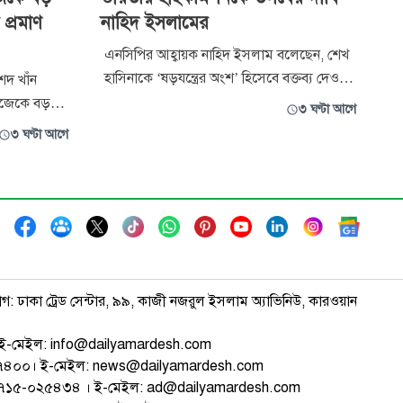
 প্রমাণ
নাহিদ ইসলামের
এনসিপির আহ্বায়ক নাহিদ ইসলাম বলেছেন, শেখ
হাসিনাকে ‘ষড়যন্ত্রের অংশ’ হিসেবে বক্তব্য দেওয়ার
েদ খাঁন
সুযোগ দেওয়া হয়েছে বলে যে অভিযোগ উঠেছে,
জেকে বড়
৩ ঘণ্টা আগে
সে বিষয়ে ভারতীয় হাইকমিশনকে তলব করে
 প্রমাণ
৩ ঘণ্টা আগে
ব্যাখ্যা চাওয়া উচিত।
য় তিনি এসব
াগ: ঢাকা ট্রেড সেন্টার, ৯৯, কাজী নজরুল ইসলাম অ্যাভিনিউ, কারওয়ান
ই-মেইল: info@dailyamardesh.com
৭৪৭৪০০। ই-মেইল: news@dailyamardesh.com
-১৭১৫-০২৫৪৩৪ । ই-মেইল: ad@dailyamardesh.com