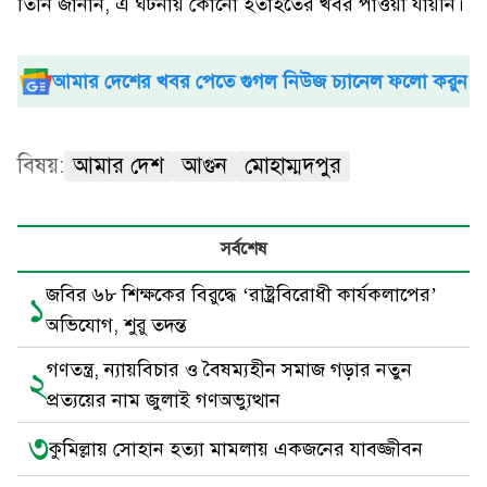
তিনি জানান, এ ঘটনায় কোনো হতাহতের খবর পাওয়া যায়নি।
আমার দেশের খবর পেতে গুগল নিউজ চ্যানেল ফলো করুন
বিষয়:
আমার দেশ
আগুন
মোহাম্মদপুর
সর্বশেষ
জবির ৬৮ শিক্ষকের বিরুদ্ধে ‘রাষ্ট্রবিরোধী কার্যকলাপের’
১
অভিযোগ, শুরু তদন্ত
গণতন্ত্র, ন্যায়বিচার ও বৈষম্যহীন সমাজ গড়ার নতুন
২
প্রত্যয়ের নাম জুলাই গণঅভ্যুত্থান
৩
কুমিল্লায় সোহান হত্যা মামলায় একজনের যাবজ্জীবন