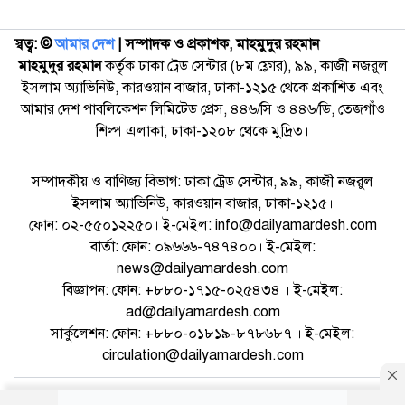
স্বত্ব: ©️
আমার দেশ
| সম্পাদক ও প্রকাশক, মাহমুদুর রহমান
মাহমুদুর রহমান
কর্তৃক ঢাকা ট্রেড সেন্টার (৮ম ফ্লোর), ৯৯, কাজী নজরুল
ইসলাম অ্যাভিনিউ, কারওয়ান বাজার, ঢাকা-১২১৫ থেকে প্রকাশিত এবং
আমার দেশ পাবলিকেশন লিমিটেড প্রেস, ৪৪৬/সি ও ৪৪৬/ডি, তেজগাঁও
শিল্প এলাকা, ঢাকা-১২০৮ থেকে মুদ্রিত।
সম্পাদকীয় ও বাণিজ্য বিভাগ: ঢাকা ট্রেড সেন্টার, ৯৯, কাজী নজরুল
ইসলাম অ্যাভিনিউ, কারওয়ান বাজার, ঢাকা-১২১৫।
ফোন: ০২-৫৫০১২২৫০। ই-মেইল: info@dailyamardesh.com
বার্তা: ফোন: ০৯৬৬৬-৭৪৭৪০০। ই-মেইল:
news@dailyamardesh.com
বিজ্ঞাপন: ফোন: +৮৮০-১৭১৫-০২৫৪৩৪ । ই-মেইল:
ad@dailyamardesh.com
সার্কুলেশন: ফোন: +৮৮০-০১৮১৯-৮৭৮৬৮৭ । ই-মেইল:
circulation@dailyamardesh.com
ওয়েব মেইল
কনভার্টার
আর্কাইভ
বিজ্ঞাপন
সাইটম্যাপ