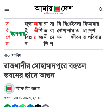
স
জুলা
জা
বা
রা
সা
বি
বি
খে
ইসলা
ফি
আমার
র্ব
ই
তী
ণি
জ
রা
নো
শ্ব
লা
ম ও
চা
দেশ
ইপেপার
শে
বিপ্ল
য়
জ্য
নী
দে
দন
জীবন
র
পরিবার
ষ
ব
তি
শ
>
জাতীয়
রাজধানীর মোহাম্মদপুরে বহুতল
ভবনের ছাদে আগুন
স্টাফ রিপোর্টার
প্রকাশ :
২৪ মে ২০২৬, ২১: ৪৪