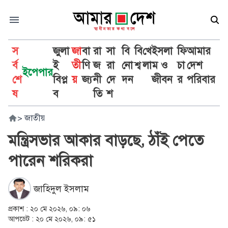
স
জুলা
জা
বা
রা
সা
বি
বি
খে
ইসলা
ফি
আমার
র্ব
ই
তী
ণি
জ
রা
নো
শ্ব
লা
ম ও
চা
দেশ
ইপেপার
শে
বিপ্ল
য়
জ্য
নী
দে
দন
জীবন
র
পরিবার
ষ
ব
তি
শ
>
জাতীয়
মন্ত্রিসভার আকার বাড়ছে, ঠাঁই পেতে
পারেন শরিকরা
জাহিদুল ইসলাম
প্রকাশ :
২০ মে ২০২৬, ০৯: ০৬
আপডেট :
২০ মে ২০২৬, ০৯: ৫১