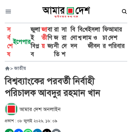
স
জুলা
জা
বা
রা
সা
বি
বি
খে
ইসলা
ফি
আমার
র্ব
ই
তী
ণি
জ
রা
নো
শ্ব
লা
ম ও
চা
দেশ
ইপেপার
শে
বিপ্ল
য়
জ্য
নী
দে
দন
জীবন
র
পরিবার
ষ
ব
তি
শ
>
জাতীয়
বিশ্বব্যাংকের পরবর্তী নির্বাহী
পরিচালক আবদুর রহমান খান
আমার দেশ অনলাইন
প্রকাশ :
০৮ জুলাই ২০২৬, ১৬: ০৯