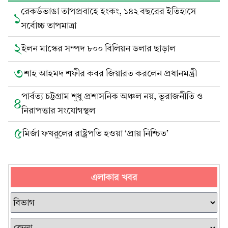
রেকর্ডভাঙা তাপপ্রবাহে হংকং, ১৪২ বছরের ইতিহাসে
১
সর্বোচ্চ তাপমাত্রা
২
ইলন মাস্কের সম্পদ ৮০০ বিলিয়ন ডলার ছাড়াল
৩
শাহ আহমদ শফীর কবর জিয়ারত করলেন প্রধানমন্ত্রী
পার্বত্য চট্টগ্রাম শুধু প্রশাসনিক অঞ্চল নয়, ভূরাজনীতি ও
৪
নিরাপত্তার সংযোগস্থল
৫
মির্জা ফখরুলের রাষ্ট্রপতি হওয়া ‘প্রায় নিশ্চিত’
এলাকার খবর