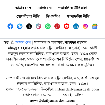
আমার দেশ
যোগাযোগ
শর্তাবলি ও নীতিমালা
গোপনীয়তা নীতি
ডিএমসিএ
সম্পাদকীয় নীতি
স্বত্ব: ©️
আমার দেশ
| সম্পাদক ও প্রকাশক, মাহমুদুর রহমান
মাহমুদুর রহমান
কর্তৃক ঢাকা ট্রেড সেন্টার (৮ম ফ্লোর), ৯৯, কাজী
নজরুল ইসলাম অ্যাভিনিউ, কারওয়ান বাজার, ঢাকা-১২১৫ থেকে
প্রকাশিত এবং আমার দেশ পাবলিকেশন লিমিটেড প্রেস, ৪৪৬/সি ও
৪৪৬/ডি, তেজগাঁও শিল্প এলাকা, ঢাকা-১২০৮ থেকে মুদ্রিত।
সম্পাদকীয় ও বাণিজ্য বিভাগ: ঢাকা ট্রেড সেন্টার, ৯৯, কাজী নজরুল
ইসলাম অ্যাভিনিউ, কারওয়ান বাজার, ঢাকা-১২১৫।
ফোন: ০২-৫৫০১২২৫০। ই-মেইল: info@dailyamardesh.com
বার্তা: ফোন: ০৯৬৬৬-৭৪৭৪০০। ই-মেইল:
news@dailyamardesh.com