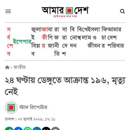
স
জুলা
জা
বা
রা
সা
বি
বি
খে
ইসলা
ফি
আমার
র্ব
ই
তী
ণি
জ
রা
নো
শ্ব
লা
ম ও
চা
দেশ
ইপেপার
শে
বিপ্ল
য়
জ্য
নী
দে
দন
জীবন
র
পরিবার
ষ
ব
তি
শ
>
জাতীয়
২৪ ঘণ্টায় ডেঙ্গুতে আক্রান্ত ১৯৬, মৃত্যু
নেই
স্টাফ রিপোর্টার
প্রকাশ :
০৭ জুলাই ২০২৬, ১৭: ১১