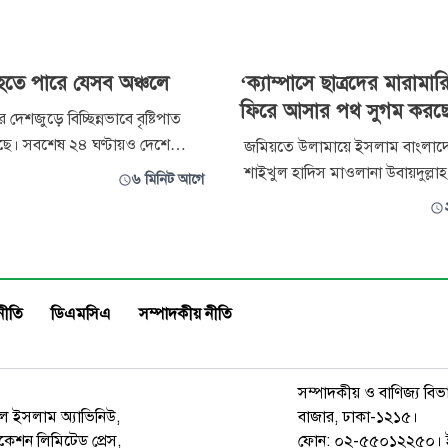
হতে পারে যেসব অঞ্চলে
‘ক্যাম্পাসে ছাত্রদের মারামার
ফিরে আসার পথ সুগম করছ
দেশজুড়ে বিচ্ছিন্নভাবে বৃষ্টিপাত
েছে। সবশেষ ২৪ ঘণ্টায়ও দেশে
জমিয়তে উলামায়ে ইসলাম বাংলা
িলিমিটার বৃষ্টিপাত রেকর্ড করা
শাইখুল হাদিস মাওলানা উবায়দুল্লাহ
৬ মিনিট আগে
বস্থায় শনিবার রাতের মধ্যেই ৬
বলেছেন, শিক্ষা প্রতিষ্ঠানের ক্যাম্পা
য়ে ঘণ্টায় সর্বোচ্চ ৬০ কিলোমিটার
হলগুলোতে ছাত্রদের মারামারির ফল
ে পারে। আবহাওয়া অধিদপ্তর
ফিরে আসার পথ সুগম হচ্ছে। এ মুহূ
শনিবার দিবাগত রাত ১টার মধ্
বিরোধে না জড়িয়ে সবাইকে ঐক্যবদ্
করতে হবে। শনিবার জাতীয় প্রেস ক্ল
নীতি
ডিএমসিএ
সম্পাদকীয় নীতি
সম্পাদকীয় ও বাণিজ্য বিভ
রুল ইসলাম অ্যাভিনিউ,
বাজার, ঢাকা-১২১৫।
েশন লিমিটেড প্রেস,
ফোন: ০২-৫৫০১২২৫০। 