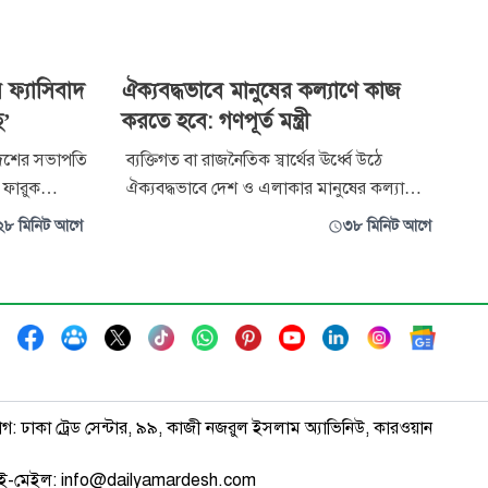
ি ফ্যাসিবাদ
ঐক্যবদ্ধভাবে মানুষের কল্যাণে কাজ
ে’
করতে হবে: গণপূর্ত মন্ত্রী
দেশের সভাপতি
ব্যক্তিগত বা রাজনৈতিক স্বার্থের ঊর্ধ্বে উঠে
 ফারুক
ঐক্যবদ্ধভাবে দেশ ও এলাকার মানুষের কল্যাণে
সে ও
কাজ করার আহ্বান জানিয়েছেন গৃহায়ন ও গণপূর্ত
২৮ মিনিট আগে
৩৮ মিনিট আগে
ে ফ্যাসিবাদ
মন্ত্রী জাকারিয়া তাহের। শনিবার রাজধানীর
র্তে বিভেদ ও
কাকরাইলে ‘বরুড়া উপজেলা জনকল্যাণ সমিতি,
ধ হয়ে কাজ
ঢাকা’-র নবনির্বাচিত কার্যকরী পরিষদের দায়িত্ব
াবে
গ্রহণ, অভিষেক ও বার্ষিক সাধারণ
াগ: ঢাকা ট্রেড সেন্টার, ৯৯, কাজী নজরুল ইসলাম অ্যাভিনিউ, কারওয়ান
ই-মেইল: info@dailyamardesh.com