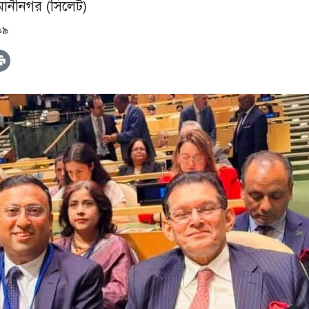
মানীনগর (সিলেট)
০৯