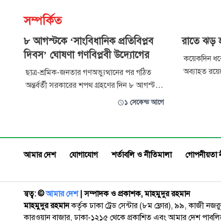
সম্পর্কিত
৮ আগস্টকে ‘সাংবিধানিক প্রতিবিপ্লব
রাতে ঝড় 
দিবস’ ঘোষণা গণবিপ্লবী উদ্যোগের
কয়েকদিন ধরে 
অব্যাহত রয়
ছাত্র-শ্রমিক-জনতার গণঅভ্যুত্থানের পর গঠিত
সর্বোচ্চ ৬৭ ম
অন্তর্বর্তী সরকারের শপথ গ্রহণের দিন ৮ আগস্টকে
হয়েছে। এই অ
‘সাংবিধানিক প্রতিবিপ্লব দিবস’ হিসেবে ঘোষণা
১ সেকেন্ড আগে
জেলার ওপর দি
করেছে গণবিপ্লবী উদ্যোগ। অভ্যুত্থানের মধ্য দিয়ে
বেগে ঝড় হত
অর্জিত জনআকাঙ্ক্ষা পুরনো সাংবিধানিক কাঠামোর
জানিয়েছে, 
ভেতরে সীমাবদ্ধ হয়ে পড়ার প্রতিবাদে এবং
অসমাপ্ত বৈপ্লবিক রূপান্তরের
আমার দেশ
যোগাযোগ
শর্তাবলি ও নীতিমালা
গোপনীয়তা 
স্বত্ব: ©️
আমার দেশ
| সম্পাদক ও প্রকাশক, মাহমুদুর রহমান
মাহমুদুর রহমান
কর্তৃক ঢাকা ট্রেড সেন্টার (৮ম ফ্লোর), ৯৯, কাজী নজ
কারওয়ান বাজার, ঢাকা-১২১৫ থেকে প্রকাশিত এবং আমার দেশ পাবলিক