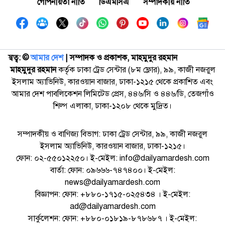
গোপনীয়তা নীতি
ডিএমসিএ
সম্পাদকীয় নীতি
স্বত্ব: ©️
আমার দেশ
| সম্পাদক ও প্রকাশক, মাহমুদুর রহমান
মাহমুদুর রহমান
কর্তৃক ঢাকা ট্রেড সেন্টার (৮ম ফ্লোর), ৯৯, কাজী নজরুল
ইসলাম অ্যাভিনিউ, কারওয়ান বাজার, ঢাকা-১২১৫ থেকে প্রকাশিত এবং
আমার দেশ পাবলিকেশন লিমিটেড প্রেস, ৪৪৬/সি ও ৪৪৬/ডি, তেজগাঁও
শিল্প এলাকা, ঢাকা-১২০৮ থেকে মুদ্রিত।
সম্পাদকীয় ও বাণিজ্য বিভাগ: ঢাকা ট্রেড সেন্টার, ৯৯, কাজী নজরুল
ইসলাম অ্যাভিনিউ, কারওয়ান বাজার, ঢাকা-১২১৫।
ফোন: ০২-৫৫০১২২৫০। ই-মেইল: info@dailyamardesh.com
বার্তা: ফোন: ০৯৬৬৬-৭৪৭৪০০। ই-মেইল:
news@dailyamardesh.com
বিজ্ঞাপন: ফোন: +৮৮০-১৭১৫-০২৫৪৩৪ । ই-মেইল:
ad@dailyamardesh.com
সার্কুলেশন: ফোন: +৮৮০-০১৮১৯-৮৭৮৬৮৭ । ই-মেইল: