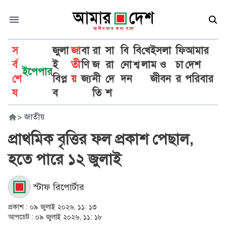
স
জুলা
জা
বা
রা
সা
বি
বি
খে
ইসলা
ফি
আমার
র্ব
ই
তী
ণি
জ
রা
নো
শ্ব
লা
ম ও
চা
দেশ
ইপেপার
শে
বিপ্ল
য়
জ্য
নী
দে
দন
জীবন
র
পরিবার
ষ
ব
তি
শ
>
জাতীয়
প্রাথমিক বৃত্তির ফল প্রকাশ পেছাল,
হতে পারে ১২ জুলাই
স্টাফ রিপোর্টার
প্রকাশ :
০৯ জুলাই ২০২৬, ১১: ১৩
আপডেট :
০৯ জুলাই ২০২৬, ১১: ১৮