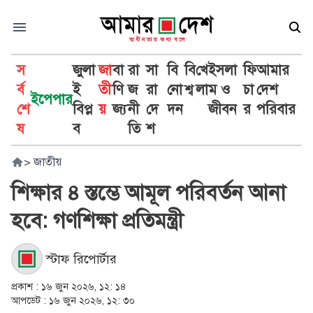
স
জুলা
জা
বা
রা
সা
বি
বি
খে
ইসলা
ফি
আমার
র্ব
ই
তী
ণি
জ
রা
নো
শ্ব
লা
ম ও
চা
দেশ
ইপেপার
শে
বিপ্ল
য়
জ্য
নী
দে
দন
জীবন
র
পরিবার
ষ
ব
তি
শ
>
জাতীয়
শিক্ষার ৪ স্তম্ভে আমূল পরিবর্তন আনা
হবে: গণশিক্ষা প্রতিমন্ত্রী
স্টাফ রিপোর্টার
প্রকাশ :
১৬ জুন ২০২৬, ১২: ১৪
আপডেট :
১৬ জুন ২০২৬, ১২: ৩০