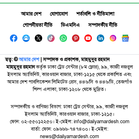
আমার দেশ
যোগাযোগ
শর্তাবলি ও নীতিমালা
গোপনীয়তা নীতি
ডিএমসিএ
সম্পাদকীয় নীতি
স্বত্ব: ©️
আমার দেশ
| সম্পাদক ও প্রকাশক, মাহমুদুর রহমান
মাহমুদুর রহমান
কর্তৃক ঢাকা ট্রেড সেন্টার (৮ম ফ্লোর), ৯৯, কাজী নজরুল
ইসলাম অ্যাভিনিউ, কারওয়ান বাজার, ঢাকা-১২১৫ থেকে প্রকাশিত এবং
আমার দেশ পাবলিকেশন লিমিটেড প্রেস, ৪৪৬/সি ও ৪৪৬/ডি, তেজগাঁও
শিল্প এলাকা, ঢাকা-১২০৮ থেকে মুদ্রিত।
সম্পাদকীয় ও বাণিজ্য বিভাগ: ঢাকা ট্রেড সেন্টার, ৯৯, কাজী নজরুল
ইসলাম অ্যাভিনিউ, কারওয়ান বাজার, ঢাকা-১২১৫।
ফোন: ০২-৫৫০১২২৫০। ই-মেইল: info@dailyamardesh.com
বার্তা: ফোন: ০৯৬৬৬-৭৪৭৪০০। ই-মেইল:
news@dailyamardesh.com