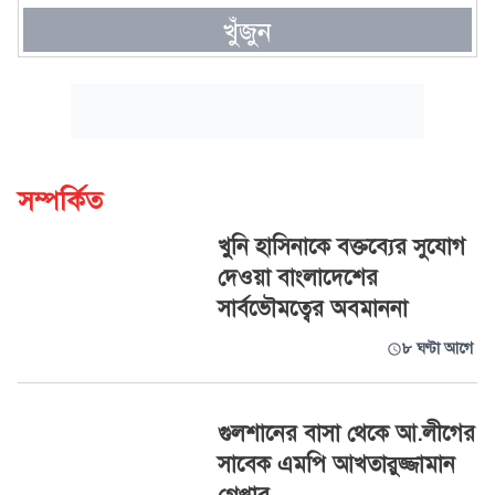
খুঁজুন
সম্পর্কিত
খুনি হাসিনাকে বক্তব্যের সুযোগ
দেওয়া বাংলাদেশের
সার্বভৌমত্বের অবমাননা
৮ ঘণ্টা আগে
গুলশানের বাসা থেকে আ.লীগের
সাবেক এমপি আখতারুজ্জামান