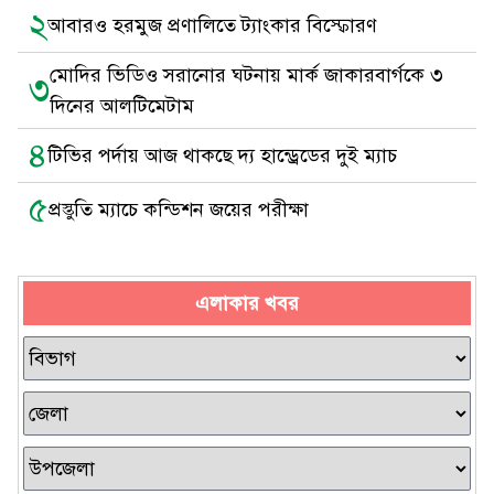
২
আবারও হরমুজ প্রণালিতে ট্যাংকার বিস্ফোরণ
মোদির ভিডিও সরানোর ঘটনায় মার্ক জাকারবার্গকে ৩
৩
দিনের আলটিমেটাম
৪
টিভির পর্দায় আজ থাকছে দ্য হান্ড্রেডের দুই ম্যাচ
৫
প্রস্তুতি ম্যাচে কন্ডিশন জয়ের পরীক্ষা
এলাকার খবর