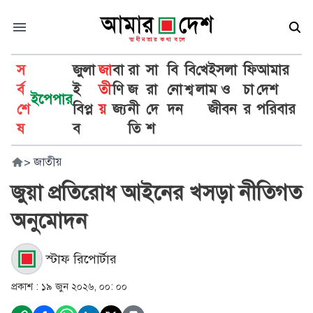
স
জুলা
জা
বা
রা
সা
বি
বি
খে
ইসলা
ফি
আমার
র্ব
ই
তী
ণি
জ
রা
নো
শ্ব
লা
ম ও
চা
দেশ
ইপেপার
শে
বিপ্ল
য়
জ্য
নী
দে
দন
জীবন
র
পরিবার
ষ
ব
তি
শ
>
জাতীয়
জুয়া প্রতিরোধ আইনের খসড়া নীতিগত
অনুমোদন
স্টাফ রিপোর্টার
প্রকাশ :
১৯ জুন ২০২৬, ০০: ০০