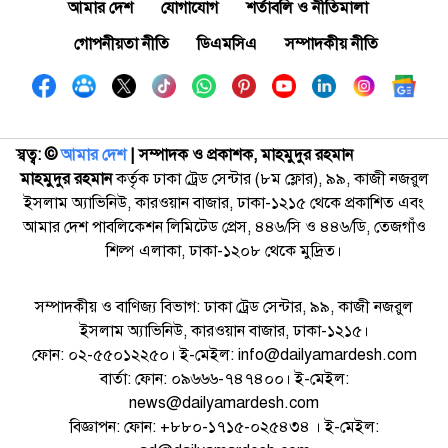
আমার দেশ
যোগাযোগ
শর্তাবলি ও নীতিমালা
গোপনীয়তা নীতি
ডিএমসিএ
সম্পাদকীয় নীতি
স্বত্ব: ©️
আমার দেশ
| সম্পাদক ও প্রকাশক, মাহমুদুর রহমান
মাহমুদুর রহমান
কর্তৃক ঢাকা ট্রেড সেন্টার (৮ম ফ্লোর), ৯৯, কাজী নজরুল
ইসলাম অ্যাভিনিউ, কারওয়ান বাজার, ঢাকা-১২১৫ থেকে প্রকাশিত এবং
আমার দেশ পাবলিকেশন লিমিটেড প্রেস, ৪৪৬/সি ও ৪৪৬/ডি, তেজগাঁও
শিল্প এলাকা, ঢাকা-১২০৮ থেকে মুদ্রিত।
সম্পাদকীয় ও বাণিজ্য বিভাগ: ঢাকা ট্রেড সেন্টার, ৯৯, কাজী নজরুল
ইসলাম অ্যাভিনিউ, কারওয়ান বাজার, ঢাকা-১২১৫।
ফোন: ০২-৫৫০১২২৫০। ই-মেইল: info@dailyamardesh.com
বার্তা: ফোন: ০৯৬৬৬-৭৪৭৪০০। ই-মেইল:
news@dailyamardesh.com
বিজ্ঞাপন: ফোন: +৮৮০-১৭১৫-০২৫৪৩৪ । ই-মেইল: