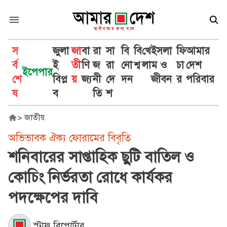
স
জুলা
জা
বা
রা
সা
বি
বি
খে
ইসলা
ফি
আমার
র্ব
ই
তী
ণি
জ
রা
নো
শ্ব
লা
ম ও
চা
দেশ
ইপেপার
শে
বিপ্ল
য়
জ্য
নী
দে
দন
জীবন
র
পরিবার
ষ
ব
তি
শ
>
জাতীয়
অভিভাবক ঐক্য ফোরামের বিবৃতি
শনিবারের সাপ্তাহিক ছুটি বাতিল ও
কোচিং নির্ভরতা রোধে কার্যকর
পদক্ষেপের দাবি
স্টাফ রিপোর্টার