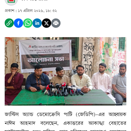
প্রকাশ :
১৭ এপ্রিল ২০২৬, ১৮: ৫২
জাস্টিস অ্যান্ড ডেমোক্রেসি পার্টি (জেডিপি)-এর আহ্বায়ক
নাঈম আহমাদ বলেছেন, একাত্তরের আকাঙ্খা বেহাতের