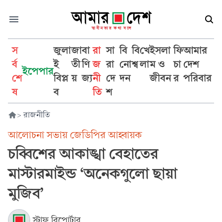
স
জুলা
জা
বা
রা
সা
বি
বি
খে
ইসলা
ফি
আমার
র্ব
ই
তী
ণি
জ
রা
নো
শ্ব
লা
ম ও
চা
দেশ
ইপেপার
শে
বিপ্ল
য়
জ্য
নী
দে
দন
জীবন
র
পরিবার
ষ
ব
তি
শ
>
রাজনীতি
আলোচনা সভায় জেডিপির আহ্বায়ক
চব্বিশের আকাঙ্খা বেহাতের
মাস্টারমাইন্ড ‘অনেকগুলো ছায়া
মুজিব’
স্টাফ রিপোর্টার