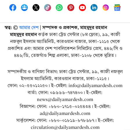
স্বত্ব: ©️
আমার দেশ
| সম্পাদক ও প্রকাশক, মাহমুদুর রহমান
মাহমুদুর রহমান
কর্তৃক ঢাকা ট্রেড সেন্টার (৮ম ফ্লোর), ৯৯, কাজী
নজরুল ইসলাম অ্যাভিনিউ, কারওয়ান বাজার, ঢাকা-১২১৫ থেকে
প্রকাশিত এবং আমার দেশ পাবলিকেশন লিমিটেড প্রেস, ৪৪৬/সি ও
৪৪৬/ডি, তেজগাঁও শিল্প এলাকা, ঢাকা-১২০৮ থেকে মুদ্রিত।
সম্পাদকীয় ও বাণিজ্য বিভাগ: ঢাকা ট্রেড সেন্টার, ৯৯, কাজী নজরুল
ইসলাম অ্যাভিনিউ, কারওয়ান বাজার, ঢাকা-১২১৫।
ফোন: ০২-৫৫০১২২৫০। ই-মেইল: info@dailyamardesh.com
বার্তা: ফোন: ০৯৬৬৬-৭৪৭৪০০। ই-মেইল:
news@dailyamardesh.com
বিজ্ঞাপন: ফোন: +৮৮০-১৭১৫-০২৫৪৩৪ । ই-মেইল:
ad@dailyamardesh.com
সার্কুলেশন: ফোন: +৮৮০-০১৮১৯-৮৭৮৬৮৭ । ই-মেইল:
circulation@dailyamardesh.com