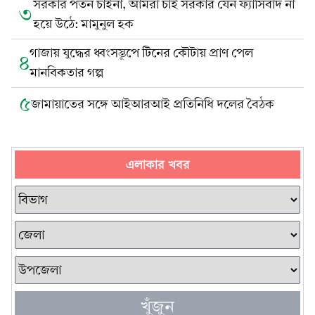
সরকার পতন চাইনা, আমরা চাই সরকার যেন ফ্যাসিবাদ না
৩
হয়ে উঠে: মামুনুল হক
গাজায় যুদ্ধের ধ্বংসস্তূপে টিনের কৌটায় প্রাণ পেল
৪
মানবিকতার গল্প
৫
জামায়াতের সঙ্গে আইআরআই প্রতিনিধি দলের বৈঠক
এলাকার খবর
খুঁজুন