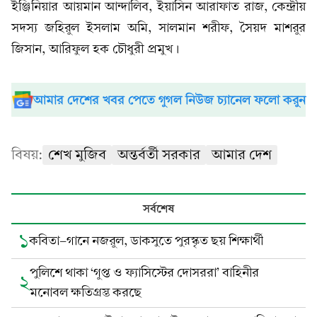
ইঞ্জিনিয়ার আয়মান আন্দালিব, ইয়াসিন আরাফাত রাজ, কেন্দ্রীয়
সদস্য জহিরুল ইসলাম অমি, সালমান শরীফ, সৈয়দ মাশরুর
জিসান, আরিফুল হক চৌধুরী প্রমুখ।
আমার দেশের খবর পেতে গুগল নিউজ চ্যানেল ফলো করুন
বিষয়:
শেখ মুজিব
অন্তর্বর্তী সরকার
আমার দেশ
সর্বশেষ
১
কবিতা-গানে নজরুল, ডাকসুতে পুরস্কৃত ছয় শিক্ষার্থী
পুলিশে থাকা ‘গুপ্ত ও ফ্যাসিস্টের দোসররা’ বাহিনীর
২
মনোবল ক্ষতিগ্রস্ত করছে