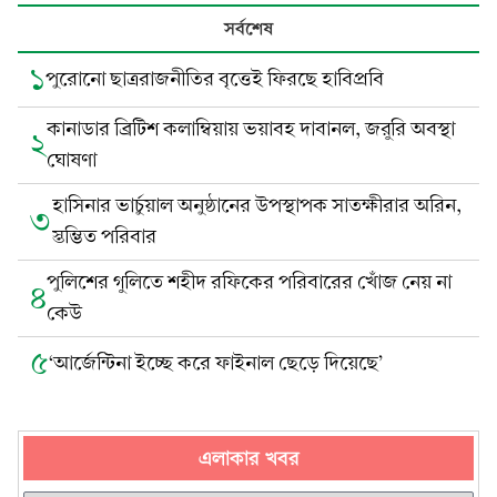
সর্বশেষ
১
পুরোনো ছাত্ররাজনীতির বৃত্তেই ফিরছে হাবিপ্রবি
কানাডার ব্রিটিশ কলাম্বিয়ায় ভয়াবহ দাবানল, জরুরি অবস্থা
২
ঘোষণা
হাসিনার ভার্চুয়াল অনুষ্ঠানের উপস্থাপক সাতক্ষীরার অরিন,
৩
স্তম্ভিত পরিবার
পুলিশের গুলিতে শহীদ রফিকের পরিবারের খোঁজ নেয় না
৪
কেউ
৫
‘আর্জেন্টিনা ইচ্ছে করে ফাইনাল ছেড়ে দিয়েছে’
এলাকার খবর