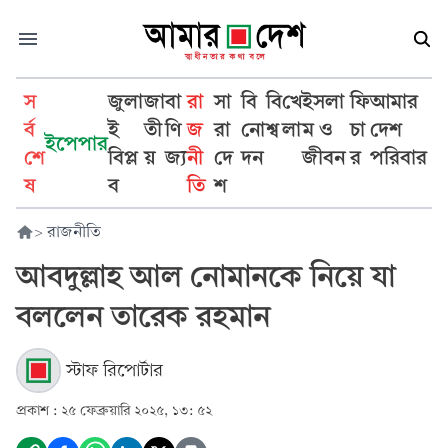
স
জুলা
জা
বা
রা
সা
বি
বি
খে
ইসলা
ফি
আমার
র্ব
ই
তী
ণি
জ
রা
নো
শ্ব
লা
ম ও
চা
দেশ
ইপেপার
শে
বিপ্ল
য়
জ্য
নী
দে
দন
জীবন
র
পরিবার
ষ
ব
তি
শ
>
রাজনীতি
আবদুল্লাহ আল নোমানকে নিয়ে যা
বললেন তারেক রহমান
স্টাফ রিপোর্টার
প্রকাশ :
২৫ ফেব্রুয়ারি ২০২৫, ১৩: ৫২