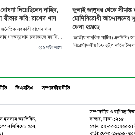
ঘোষণা দিয়েছিলেন নাহিদ,
জুলাই জাদুঘর থেকে সীমান্ত হ
 স্বীকার করি: রাশেদ খান
মোদিবিরোধী আন্দোলনের স্মৃ
ফেলা হয়েছে
ীর রাজনৈতিক সহকারী রাশেদ খান
াই গণঅভ্যুত্থান চলাকালে ফ্যাসিস্ট
জাতীয় নাগরিক পার্টির (এনসিপি) আহ
র ডাক বা এক দফার ঘোষণা
বিরোধীদলীয় চিফ হুইপ নাহিদ ইস
২ ঘণ্টা আগে
নাহিদ ইসলাম। আমরা সেটা স্বীকার
করেছেন, জুলাই স্মৃতি জাদুঘর থেকে 
এই এক দফা ঘোষণার প্রেক্ষাপট তৈরি
ও মোদিবিরোধী আন্দোলনের স্মৃতি স
ণ।’ শনিবার সকালে ঝিনাইদহ
হয়েছে। শনিবার বেলা ১১টার পর জুলাই স্মৃতি
ীদহ এলাকায় ঐতিহ্যবাহী মিয়ার
জাদুঘর পরিদর্শন শেষে সাংবাদিকদ
কথা বলেন। নাহিদ ইসলাম বলেন,
নীতি
ডিএমসিএ
সম্পাদকীয় নীতি
সম্পাদকীয় ও বাণিজ্য বিভ
রুল ইসলাম অ্যাভিনিউ,
বাজার, ঢাকা-১২১৫।
েশন লিমিটেড প্রেস,
ফোন: ০২-৫৫০১২২৫০। 
ত।
বার্তা: ফোন: ০৯৬৬৬-