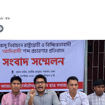
 ১৮: ৪৮