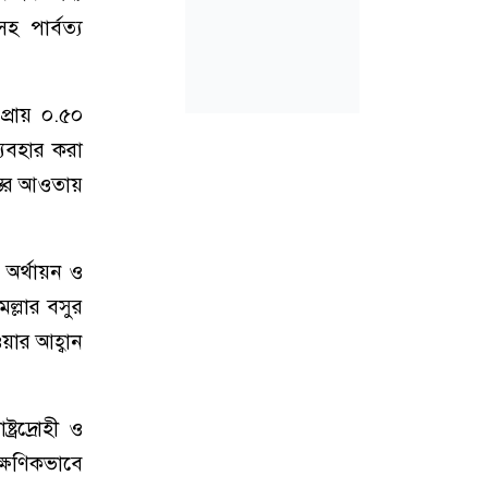
হ পার্বত্য
্রায় ০.৫০
ব্যবহার করা
্তির আওতায়
 অর্থায়ন ও
মল্লার বসুর
য়ার আহ্বান
্রদ্রোহী ও
ক্ষণিকভাবে