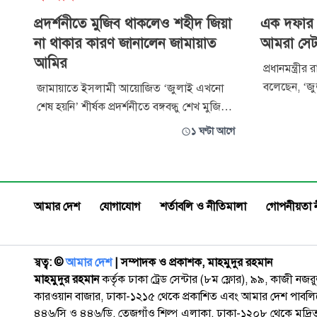
প্রদর্শনীতে মুজিব থাকলেও শহীদ জিয়া
এক দফার 
না থাকার কারণ জানালেন জামায়াত
আমরা সেটা
আমির
প্রধানমন্ত্র
বলেছেন, ‘জুল
জামায়াতে ইসলামী আয়োজিত ‘জুলাই এখনো
সরকার পতনে
শেষ হয়নি’ শীর্ষক প্রদর্শনীতে বঙ্গবন্ধু শেখ মুজিবুর
দিয়েছিলেন 
রহমানের ৭ মার্চের ভাষণ থাকলেও স্বাধীনতার
১ ঘণ্টা আগে
করি। কিন্তু 
ঘোষক জিয়াউর রহমানের ভূমিকার উল্লেখ না
করেছিল জনগ
থাকায় প্রশ্ন উঠেছে। এর ব্যাখ্যায় জামায়াতে
সদরের মুরার
ইসলামীর আমির ডা. শফিকুর রহমান বলেছেন,
দালান
‘প্রদর্শনীতে মূলত কর্তৃত্ববাদী
আমার দেশ
যোগাযোগ
শর্তাবলি ও নীতিমালা
গোপনীয়তা 
স্বত্ব: ©️
আমার দেশ
| সম্পাদক ও প্রকাশক, মাহমুদুর রহমান
মাহমুদুর রহমান
কর্তৃক ঢাকা ট্রেড সেন্টার (৮ম ফ্লোর), ৯৯, কাজী নজ
কারওয়ান বাজার, ঢাকা-১২১৫ থেকে প্রকাশিত এবং আমার দেশ পাবলিক
৪৪৬/সি ও ৪৪৬/ডি, তেজগাঁও শিল্প এলাকা, ঢাকা-১২০৮ থেকে মুদ্রি