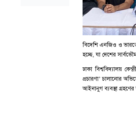
বিদেশি এনজিও ও ভারতের প্র
হচ্ছে, যা দেশের সার্বভৌ
ঢাকা বিশ্ববিদ্যালয় কেন্দ
প্রচারণা’ চালানোর অভিযোগ 
আইনানুগ ব্যবস্থা গ্রহণে