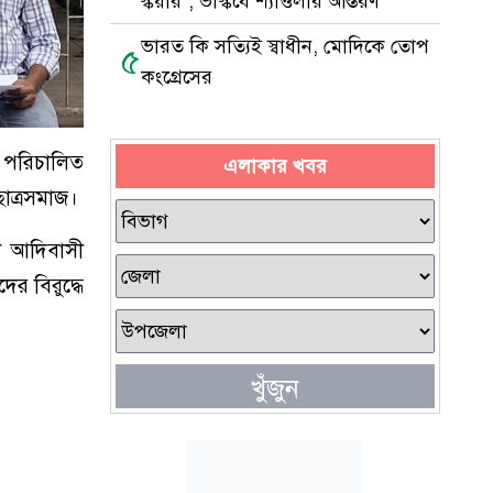
স্কয়ার’, ভাস্কর্যে শ্যাওলার আস্তরণ
ভারত কি সত্যিই স্বাধীন, মোদিকে তোপ
৫
কংগ্রেসের
র’ পরিচালিত
এলাকার খবর
ছাত্রসমাজ।
াদী আদিবাসী
দের বিরুদ্ধে
খুঁজুন