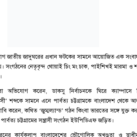
াগ জাতীয় জাদুঘরের প্রধান ফটকের সামনে আয়োজিত এক সংবা
়। সংগঠনের নেতৃবৃন্দ থোয়াই চিং মং চাক, পাইশিখই মারমা ও শ
।
রা অভিযোগ করেন, ডাকসু নির্বাচনকে ঘিরে ক্যাম্পাসে কিছু
ী’ শব্দকে সামনে এনে পার্বত্য চট্টগ্রামকে বাংলাদেশ থেকে 
দাবি করেন, কথিত ‘জুম্মল্যান্ড’ গঠন কিংবা ভারতের সঙ্গে যুক্ত করার
ার্বত্য চট্টগ্রামের সন্ত্রাসী সংগঠন ইউপিডিএফ জড়িত।
রনের কার্যকলাপ বাংলাদেশের ভৌগোলিক অখণ্ডতা ও স্বাধী