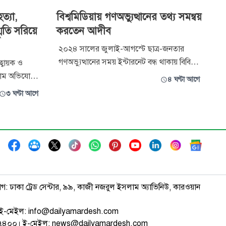
ত্যা,
বিশ্বমিডিয়ায় গণঅভ্যুত্থানের তথ্য সমন্বয়
তি সরিয়ে
করতেন আদীব
২০২৪ সালের জুলাই-আগস্টে ছাত্র-জনতার
গণঅভ্যুত্থানের সময় ইন্টারনেট বন্ধ থাকায় বিবিসি,
্বায়ক ও
রয়টার্স, এএফপি, আলজাজিরা ও নেত্রনিউজের
লাম অভিযোগ
৪ ঘণ্টা আগে
সঙ্গে তথ্য সমন্বয় করতেন আরিফুল ইসলাম
সীমান্ত হত্যা
৩ ঘণ্টা আগে
আদীব। একটি জাতীয় দৈনিকে তখন সাংবাদিকতা
রিয়ে ফেলা
করতেন তিনি। ছিলেন ছাত্র অধিকার পরিষদের সদ্য
কেন্দ্রীয় সাধারণ সম্পাদক। বর্তমানে জাতীয়
ের তিনি এসব
 ‘জুলা
াগ: ঢাকা ট্রেড সেন্টার, ৯৯, কাজী নজরুল ইসলাম অ্যাভিনিউ, কারওয়ান
ই-মেইল: info@dailyamardesh.com
৭৪৭৪০০। ই-মেইল: news@dailyamardesh.com