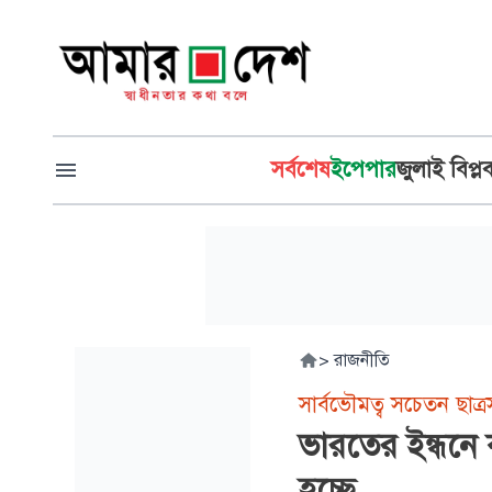
সর্বশেষ
ইপেপার
জুলাই বিপ্ল
>
রাজনীতি
সার্বভৌমত্ব সচেতন ছাত্
ভারতের ইন্ধনে ক্
হচ্ছে