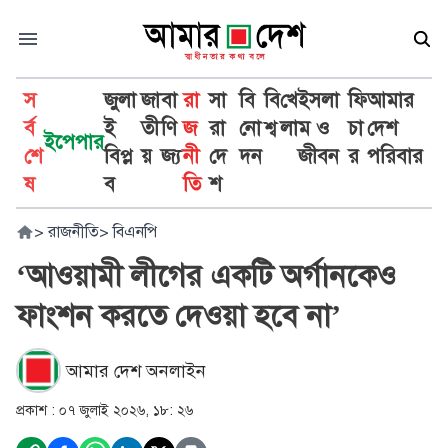
স
জুলা
জা
বা
রা
সা
বি
বি
খে
ইসলা
ফি
আমার
র্ব
ই
তী
ণি
জ
রা
নো
শ্ব
লা
ম ও
চা
দেশ
ইপেপার
শে
বিপ্ল
য়
জ্য
নী
দে
দন
জীবন
র
পরিবার
ষ
ব
তি
শ
>
রাজনীতি
>
বিএনপি
‘আওয়ামী লীগের একটি অর্গানকেও
ফাংশন করতে দেওয়া হবে না’
আমার দেশ অনলাইন
প্রকাশ :
০৭ জুলাই ২০২৬, ১৮: ২৬