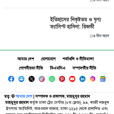
৩ দিন আগে
ইতিহাসের নিকৃষ্টতম ও ঘৃণ্য
ফ্যাসিস্ট হাসিনা: রিজভী
৩ দিন আগে
আমার দেশ
যোগাযোগ
শর্তাবলি ও নীতিমালা
গোপনীয়তা নীতি
ডিএমসিএ
সম্পাদকীয় নীতি
স্বত্ব: ©️
আমার দেশ
| সম্পাদক ও প্রকাশক, মাহমুদুর রহমান
মাহমুদুর রহমান
কর্তৃক ঢাকা ট্রেড সেন্টার (৮ম ফ্লোর), ৯৯, কাজী নজরুল
ইসলাম অ্যাভিনিউ, কারওয়ান বাজার, ঢাকা-১২১৫ থেকে প্রকাশিত এবং