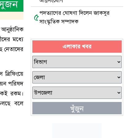
অগ্নিসংযোগ
পদত্যাগের ঘোষণা দিলেন জাকসুর
৫
সাংস্কৃতিক সম্পাদক
নুষ্ঠানিক
ীদের মধ্যে
এলাকার খবর
ছে নেতাদের
স ব্রিফিংয়ে
নিয়ন পরিষদ
ও একই রকম।
 চলছে বলে
খুঁজুন