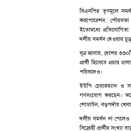
বিএনপির তৃণমূলে সমর্থ
করপোরেশন, পৌরসভা এব
ইতোমধ্যে প্রতিযোগিতা 
দলীয় সমর্থন দেওয়ার চূড়ান্
সূত্র জানায়, দেশের ৩৩০
প্রার্থী হিসেবে প্রচা
পরিষদেও।
ইউপি চেয়ারম্যান ও সদ
গণসংযোগ করছেন। অনে
শোডাউন, বড়পর্দায় খেল
দলীয় সমর্থন না পেলেও ব
বিদ্রোহী প্রার্থীর সংখ্যা