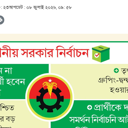
৮: ২৩
আপডেট :
০৮ জুলাই ২০২৬, ০৯: ৫৮