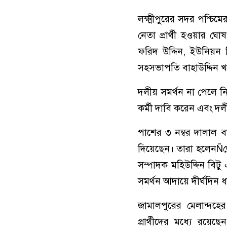
লক্ষ্মীপুরের সদর পশ্চি
নেতা প্রার্থী হওয়ার 
ফরিদ উদ্দিন, ইউনিয়ন
সহসভাপতি বাহাউদ্দিন 
দলীয় সমর্থন না পেলে ন
কর্মী দাবি করেন এবং দল
পাশের ৩ নম্বর দালাল ব
দিয়েছেন। তারা হলেনÑজ
সম্পাদক মহিউদ্দিন বি
সমর্থন আদায়ে দীর্ঘদিন ধ
জামালপুরের মেলান্দহে
প্রার্থীদের মধ্যে রয়