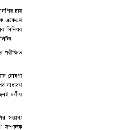
িএনপির চার
বায়ক একেএম
ের সিনিয়র
 লিটন।
র পরীক্ষিত
ওয়ার ঘোষণা
পির সাধারণ
নজনই দলীয়
 সম্ভাব্য
ণ সম্পাদক