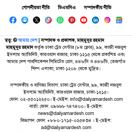
গোপনীয়তা নীতি
ডিএমসিএ
সম্পাদকীয় নীতি
স্বত্ব: ©️
আমার দেশ
| সম্পাদক ও প্রকাশক, মাহমুদুর রহমান
মাহমুদুর রহমান
কর্তৃক ঢাকা ট্রেড সেন্টার (৮ম ফ্লোর), ৯৯, কাজী নজরুল
ইসলাম অ্যাভিনিউ, কারওয়ান বাজার, ঢাকা-১২১৫ থেকে প্রকাশিত এবং
আমার দেশ পাবলিকেশন লিমিটেড প্রেস, ৪৪৬/সি ও ৪৪৬/ডি, তেজগাঁও
শিল্প এলাকা, ঢাকা-১২০৮ থেকে মুদ্রিত।
সম্পাদকীয় ও বাণিজ্য বিভাগ: ঢাকা ট্রেড সেন্টার, ৯৯, কাজী নজরুল
ইসলাম অ্যাভিনিউ, কারওয়ান বাজার, ঢাকা-১২১৫।
ফোন: ০২-৫৫০১২২৫০। ই-মেইল: info@dailyamardesh.com
বার্তা: ফোন: ০৯৬৬৬-৭৪৭৪০০। ই-মেইল:
news@dailyamardesh.com
বিজ্ঞাপন: ফোন: +৮৮০-১৭১৫-০২৫৪৩৪ । ই-মেইল:
ad@dailyamardesh.com