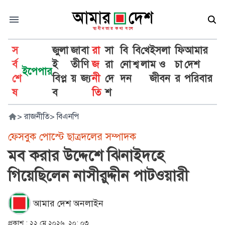
স
জুলা
জা
বা
রা
সা
বি
বি
খে
ইসলা
ফি
আমার
র্ব
ই
তী
ণি
জ
রা
নো
শ্ব
লা
ম ও
চা
দেশ
ইপেপার
শে
বিপ্ল
য়
জ্য
নী
দে
দন
জীবন
র
পরিবার
ষ
ব
তি
শ
>
রাজনীতি
>
বিএনপি
ফেসবুক পোস্টে ছাত্রদলের সম্পাদক
মব করার উদ্দেশে ঝিনাইদহে
গিয়েছিলেন নাসীরুদ্দীন পাটওয়ারী
আমার দেশ অনলাইন
প্রকাশ :
২২ মে ২০২৬, ২০: ০৩