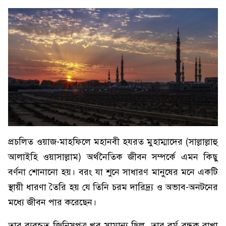
প্রচলিত ওয়াজ-মাহফিলে মহানবী হযরত মুহাম্মাদের (সাল্লাল্লাহু
আলাইহি ওয়াসাল্লাম) অর্থনৈতিক জীবন সম্পর্কে এমন কিছু
বর্ণনা শোনানো হয়। বরং যা শুনে সাধারণ মানুষের মনে একটি
স্থায়ী ধারণা তৈরি হয় যে তিনি চরম দারিদ্র্য ও অভাব-অনটনের
মধ্যে জীবন পার করেছেন।
তার ব্যবহৃত জিনিসপত্র খুব সামান্য ছিল, তার বর্ম বন্ধক রাখা