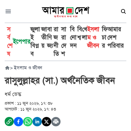
স
জুলা
জা
বা
রা
সা
বি
বি
খে
ইসলা
ফি
আমার
র্ব
ই
তী
ণি
জ
রা
নো
শ্ব
লা
ম ও
চা
দেশ
ইপেপার
শে
বিপ্ল
য়
জ্য
নী
দে
দন
জীবন
র
পরিবার
ষ
ব
তি
শ
>
ইসলাম ও জীবন
রাসুলুল্লাহর (সা.) অর্থনৈতিক জীবন
ধর্ম ডেস্ক
প্রকাশ :
১১ জুন ২০২৬, ১৭: ৩৮
আপডেট :
১১ জুন ২০২৬, ১৭: ৪৩