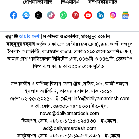
গোপনীয়তা নীতি
ডিএমসিএ
সম্পাদকীয় নীতি
স্বত্ব: ©️
আমার দেশ
| সম্পাদক ও প্রকাশক, মাহমুদুর রহমান
মাহমুদুর রহমান
কর্তৃক ঢাকা ট্রেড সেন্টার (৮ম ফ্লোর), ৯৯, কাজী নজরুল
ইসলাম অ্যাভিনিউ, কারওয়ান বাজার, ঢাকা-১২১৫ থেকে প্রকাশিত এবং
আমার দেশ পাবলিকেশন লিমিটেড প্রেস, ৪৪৬/সি ও ৪৪৬/ডি, তেজগাঁও
শিল্প এলাকা, ঢাকা-১২০৮ থেকে মুদ্রিত।
সম্পাদকীয় ও বাণিজ্য বিভাগ: ঢাকা ট্রেড সেন্টার, ৯৯, কাজী নজরুল
ইসলাম অ্যাভিনিউ, কারওয়ান বাজার, ঢাকা-১২১৫।
ফোন: ০২-৫৫০১২২৫০। ই-মেইল: info@dailyamardesh.com
বার্তা: ফোন: ০৯৬৬৬-৭৪৭৪০০। ই-মেইল:
news@dailyamardesh.com
বিজ্ঞাপন: ফোন: +৮৮০-১৭১৫-০২৫৪৩৪ । ই-মেইল:
ad@dailyamardesh.com
সার্কুলেশন: ফোন: +৮৮০-০১৮১৯-৮৭৮৬৮৭ । ই-মেইল: