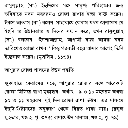
রাসুলুল্লাহ (সা.) ইহুদিদের সঙ্গে সাদৃশ্য পরিহারের জন্য
ভবিষ্যতে নবম মহররমও রোজা রাখার ইচ্ছা ব্যক্ত করেন।
ইবনে আব্বাস (রা.) বলেন, সাহাবায়ে কেরাম যখন জানালেন যে
ইহুদি ও খ্রিষ্টানরাও এ দিনের সম্মান করে, তখন রাসুলুল্লাহ
(সা.) বললেন—‘ইনশাআল্লাহ, আগামী বছর আমরা নবম
তারিখেও রোজা রাখব।’ কিন্তু পরবর্তী বছর আসার আগেই তিনি
ইন্তেকাল করেন। (মুসলিম : ১১৩৪)
আশুরার রোজা পালনের উত্তম পদ্ধতি
ফুকাহায়ে কেরামের মতে, আশুরার রোজার সঙ্গে আরেকটি
রোজা মিলিয়ে রাখা মুস্তাহাব। অর্থাৎ—৯ ও ১০ মহররম অথবা
১০ ও ১১ মহররম, দুই দিন রোজা রাখা উত্তম। এর মাধ্যমে
ইহুদি-খ্রিষ্টানদের অনুকরণ থেকে বিরত থাকা যায়। (রদ্দুল
মুহতার, খণ্ড ২, পৃ. ৩৭৫; বাদায়েউস সানায়ে, খণ্ড ২, পৃ. ৭৯)