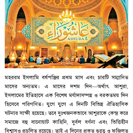
মহররম ইসলামি বর্ষপঞ্জির প্রথম মাস এবং চারটি সম্মানিত
মাসের অন্যতম। এ মাসের দশম দিন—অর্থাৎ আশুরা,
ইসলামের ইতিহাসে এক বিশেষ মর্যাদাসম্পন্ন ও বরকতময় দিন
হিসেবে পরিগণিত। যুগে যুগে এ দিনটি বিভিন্ন ঐতিহাসিক
ঘটনার সাক্ষী হয়েছে। তবে দুঃখজনকভাবে আশুরাকে কেন্দ্র করে
সমাজে বহু বানোয়াট কাহিনি, দুর্বল বর্ণনা এবং ভিত্তিহীন
বিশ্বাসও প্রচলিত রয়েছে। তাই এ দিনের প্রকৃত গুরুত্ব ও ফজিলত