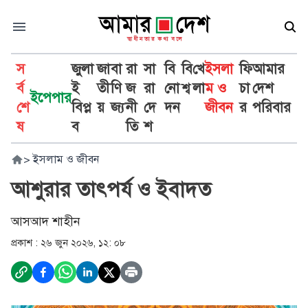
স
জুলা
জা
বা
রা
সা
বি
বি
খে
ইসলা
ফি
আমার
র্ব
ই
তী
ণি
জ
রা
নো
শ্ব
লা
ম ও
চা
দেশ
ইপেপার
শে
বিপ্ল
য়
জ্য
নী
দে
দন
জীবন
র
পরিবার
ষ
ব
তি
শ
>
ইসলাম ও জীবন
আশুরার তাৎপর্য ও ইবাদত
আসআদ শাহীন
প্রকাশ :
২৬ জুন ২০২৬, ১২: ০৮