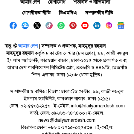
আমার দেশ
যোগাযোগ
শর্তাবলি ও নীতিমালা
গোপনীয়তা নীতি
ডিএমসিএ
সম্পাদকীয় নীতি
স্বত্ব: ©️
আমার দেশ
| সম্পাদক ও প্রকাশক, মাহমুদুর রহমান
মাহমুদুর রহমান
কর্তৃক ঢাকা ট্রেড সেন্টার (৮ম ফ্লোর), ৯৯, কাজী নজরুল
ইসলাম অ্যাভিনিউ, কারওয়ান বাজার, ঢাকা-১২১৫ থেকে প্রকাশিত এবং
আমার দেশ পাবলিকেশন লিমিটেড প্রেস, ৪৪৬/সি ও ৪৪৬/ডি, তেজগাঁও
শিল্প এলাকা, ঢাকা-১২০৮ থেকে মুদ্রিত।
সম্পাদকীয় ও বাণিজ্য বিভাগ: ঢাকা ট্রেড সেন্টার, ৯৯, কাজী নজরুল
ইসলাম অ্যাভিনিউ, কারওয়ান বাজার, ঢাকা-১২১৫।
ফোন: ০২-৫৫০১২২৫০। ই-মেইল: info@dailyamardesh.com
বার্তা: ফোন: ০৯৬৬৬-৭৪৭৪০০। ই-মেইল:
news@dailyamardesh.com
বিজ্ঞাপন: ফোন: +৮৮০-১৭১৫-০২৫৪৩৪ । ই-মেইল: