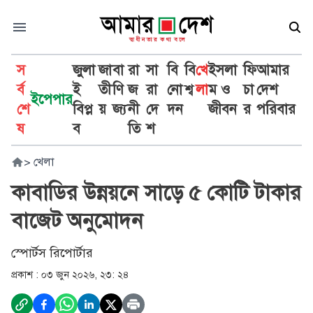
স
জুলা
জা
বা
রা
সা
বি
বি
খে
ইসলা
ফি
আমার
র্ব
ই
তী
ণি
জ
রা
নো
শ্ব
লা
ম ও
চা
দেশ
ইপেপার
শে
বিপ্ল
য়
জ্য
নী
দে
দন
জীবন
র
পরিবার
ষ
ব
তি
শ
>
খেলা
কাবাডির উন্নয়নে সাড়ে ৫ কোটি টাকার
বাজেট অনুমোদন
স্পোর্টস রিপোর্টার
প্রকাশ :
০৩ জুন ২০২৬, ২৩: ২৪