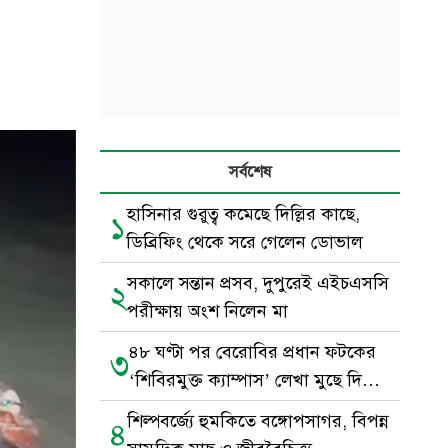
সর্বশেষ
হাসিনার গুরুত্ব কমেছে দিল্লির কাছে,
১
ডিব্রিফিং থেকে সরে গেলেন ডোভাল
সকালে সন্তান প্রসব, দুপুরেই এইচএসসি
২
পরীক্ষায় অংশ নিলেন মা
৪৮ ঘণ্টা পর বেরোবির প্রধান ফটকের
৩
‘শিবিরমুক্ত ক্যাম্পাস’ লেখা মুছে দিল
ছাত্রদল
শিল্পবর্জ্যে হুমকিতে বঙ্গোপসাগর, বিপন্ন
৪