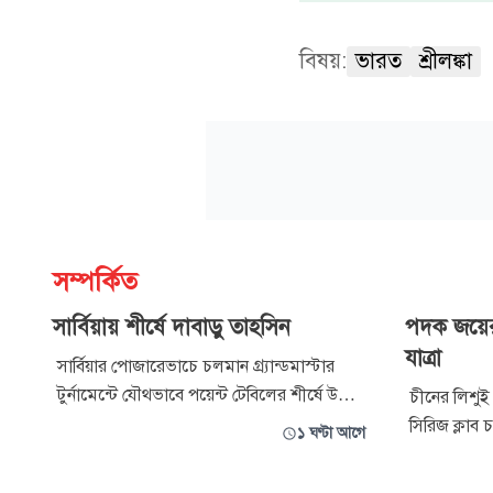
বিষয়:
ভারত
শ্রীলঙ্কা
সম্পর্কিত
সার্বিয়ায় শীর্ষে দাবাড়ু তাহসিন
পদক জয়ের
যাত্রা
সার্বিয়ার পোজারেভাচে চলমান গ্র্যান্ডমাস্টার
টুর্নামেন্টে যৌথভাবে পয়েন্ট টেবিলের শীর্ষে উঠে
চীনের লিশুই 
এসেছেন বাংলাদেশের তরুণ ফিদে মাস্টার
সিরিজ ক্লাব 
১ ঘণ্টা আগে
তাহসিন তাজওয়ার জিয়া। সপ্তম রাউন্ডের খেলায়
নিতে আজ বৃহ
ভারতের আন্তর্জাতিক মাস্টার আকাশ সারাধচন্দ্রকে
জনের বহরটি 