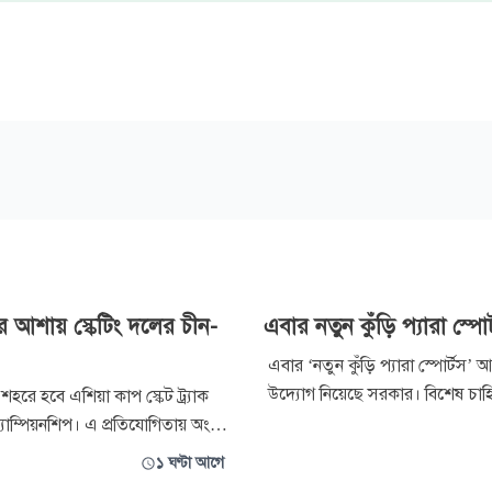
 আশায় স্কেটিং দলের চীন-
এবার নতুন কুঁড়ি প্যারা স্পোর
এবার ‘নতুন কুঁড়ি প্যারা স্পোর্টস’
উদ্যোগ নিয়েছে সরকার। বিশেষ চাহিদ
শহরে হবে এশিয়া কাপ স্কেট ট্র্যাক
ক্রীড়াবিদদের জাতীয় ও আন্তর্জাতিক 
চ্যাম্পিয়নশিপ। এ প্রতিযোগিতায় অংশ
আনতে এ প্রতিভা অন্বেষণমূলক প্রত
স্পতিবার রাতেই কর্মকর্তাসহ ২৭
১ ঘণ্টা আগে
করা হচ্ছে। একইসঙ্গে আগামী এক ম
চীনের বিমান ধরার কথা বাংলাদেশ