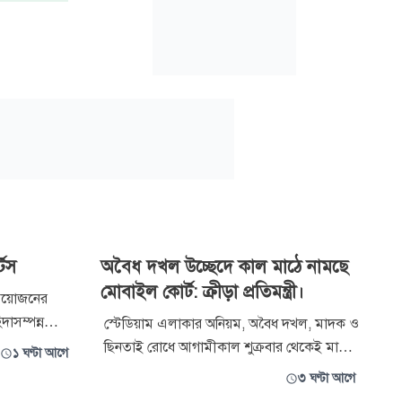
্টস
অবৈধ দখল উচ্ছেদে কাল মাঠে নামছে
মোবাইল কোর্ট: ক্রীড়া প্রতিমন্ত্রী।
 আয়োজনের
াসম্পন্ন
স্টেডিয়াম এলাকার অনিয়ম, অবৈধ দখল, মাদক ও
পর্যায়ে তুলে
ছিনতাই রোধে আগামীকাল শুক্রবার থেকেই মাঠে
১ ঘণ্টা আগে
িযোগিতা চালু
নামছে মোবাইল কোর্ট। ঢাকা জাতীয় স্টেডিয়াম
৩ ঘণ্টা আগে
াসের মধ্যে
কমপ্লেক্সের বর্তমান জরাজীর্ণ ও নিরাপত্তাহীন