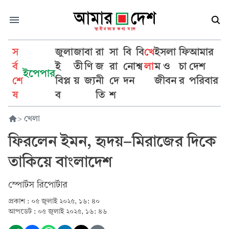
স
জুলা
জা
বা
রা
সা
বি
বি
খে
ইসলা
ফি
আমার
র্ব
ই
তী
ণি
জ
রা
নো
শ্ব
লা
ম ও
চা
দেশ
ইপেপার
শে
বিপ্ল
য়
জ্য
নী
দে
দন
জীবন
র
পরিবার
ষ
ব
তি
শ
>
খেলা
ফিরলেন ইমন, হৃদয়-মিরাজের দিকে
তাকিয়ে বাংলাদেশ
স্পোর্টস রিপোর্টার
প্রকাশ :
০৫ জুলাই ২০২৫, ১৬: ৪০
আপডেট :
০৫ জুলাই ২০২৫, ১৬: ৪৬