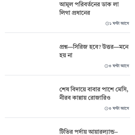
আমূল পরিবর্তনের ডাক লা
লিগা প্রধানের
১ ঘণ্টা আগে
প্রশ্নÑসিরিজ হবে? উত্তরÑমনে
হয় না
৩ ঘণ্টা আগে
শেষ বিদায়ে বাবার পাশে মেসি,
নীরব কান্নায় রোজারিও
৩ ঘণ্টা আগে
টিভির পর্দায় আয়ারল্যান্ড-