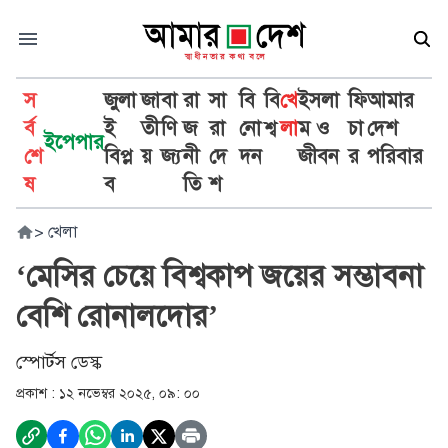
স
জুলা
জা
বা
রা
সা
বি
বি
খে
ইসলা
ফি
আমার
র্ব
ই
তী
ণি
জ
রা
নো
শ্ব
লা
ম ও
চা
দেশ
ইপেপার
শে
বিপ্ল
য়
জ্য
নী
দে
দন
জীবন
র
পরিবার
ষ
ব
তি
শ
>
খেলা
‘মেসির চেয়ে বিশ্বকাপ জয়ের সম্ভাবনা
বেশি রোনালদোর’
স্পোর্টস ডেস্ক
প্রকাশ :
১২ নভেম্বর ২০২৫, ০৯: ০০