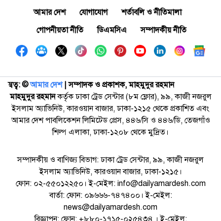
আমার দেশ
যোগাযোগ
শর্তাবলি ও নীতিমালা
গোপনীয়তা নীতি
ডিএমসিএ
সম্পাদকীয় নীতি
স্বত্ব: ©️
আমার দেশ
| সম্পাদক ও প্রকাশক, মাহমুদুর রহমান
মাহমুদুর রহমান
কর্তৃক ঢাকা ট্রেড সেন্টার (৮ম ফ্লোর), ৯৯, কাজী নজরুল
ইসলাম অ্যাভিনিউ, কারওয়ান বাজার, ঢাকা-১২১৫ থেকে প্রকাশিত এবং
আমার দেশ পাবলিকেশন লিমিটেড প্রেস, ৪৪৬/সি ও ৪৪৬/ডি, তেজগাঁও
শিল্প এলাকা, ঢাকা-১২০৮ থেকে মুদ্রিত।
সম্পাদকীয় ও বাণিজ্য বিভাগ: ঢাকা ট্রেড সেন্টার, ৯৯, কাজী নজরুল
ইসলাম অ্যাভিনিউ, কারওয়ান বাজার, ঢাকা-১২১৫।
ফোন: ০২-৫৫০১২২৫০। ই-মেইল: info@dailyamardesh.com
বার্তা: ফোন: ০৯৬৬৬-৭৪৭৪০০। ই-মেইল:
news@dailyamardesh.com
বিজ্ঞাপন: ফোন: +৮৮০-১৭১৫-০২৫৪৩৪ । ই-মেইল: