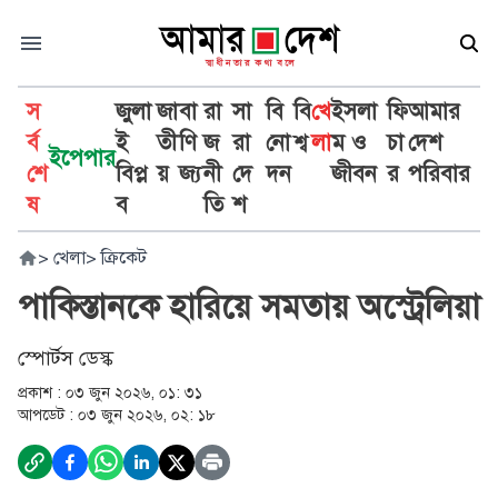
স
জুলা
জা
বা
রা
সা
বি
বি
খে
ইসলা
ফি
আমার
র্ব
ই
তী
ণি
জ
রা
নো
শ্ব
লা
ম ও
চা
দেশ
ইপেপার
শে
বিপ্ল
য়
জ্য
নী
দে
দন
জীবন
র
পরিবার
ষ
ব
তি
শ
>
খেলা
>
ক্রিকেট
পাকিস্তানকে হারিয়ে সমতায় অস্ট্রেলিয়া
স্পোর্টস ডেস্ক
প্রকাশ :
০৩ জুন ২০২৬, ০১: ৩১
আপডেট :
০৩ জুন ২০২৬, ০২: ১৮