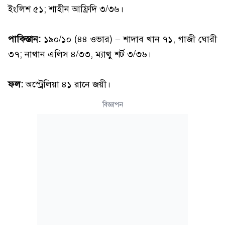
ইংলিশ ৫১; শাহীন আফ্রিদি ৩/৩৬।
পাকিস্তান:
১৯০/১০ (৪৪ ওভার) – শাদাব খান ৭১, গাজী ঘোরী
৩৭; নাথান এলিস ৪/৩৩, ম্যাথু শর্ট ৩/৩৬।
ফল:
অস্ট্রেলিয়া ৪১ রানে জয়ী।
বিজ্ঞাপন