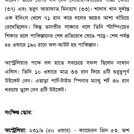
(৩৭) এবং তরুণ আরাফাত মিনহাস (৩৩)। শাদাব খান দুর্দান্ত
এক ইনিংস খেলে ৭১ রান করে দলের জয়ের আশা বাঁচিয়ে
রেখেছিলেন। কিন্তু তানভীর সাঙ্ঘার বলে তিনি স্টাম্পিংয়ের
শিকার হলে পাকিস্তানের শেষ প্রতিরোধ ভেঙে পড়ে। শেষ পর্যন্ত
৪৪ ওভারে ১৯০ রানে অল-আউট হয় পাকিস্তান।
অস্ট্রেলিয়ার পক্ষে বল হাতে সবচেয়ে সফল ছিলেন নাথান
এলিস। তিনি ১০ ওভারে মাত্র ৩৩ রান দিয়ে ৪টি গুরুত্বপূর্ণ
উইকেট নেন। এছাড়া পার্ট-টাইম স্পিনার ম্যাথু শর্ট ৩৬ রান
খরচায় তুলে নেন ৩টি উইকেট।
সংক্ষিপ্ত স্কোর:
অস্ট্রেলিয়া:
২৩১/৯ (৫০ ওভার) – ক্যামেরন গ্রিন ৫৩, জশ