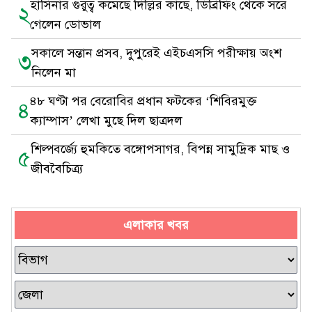
হাসিনার গুরুত্ব কমেছে দিল্লির কাছে, ডিব্রিফিং থেকে সরে
২
গেলেন ডোভাল
সকালে সন্তান প্রসব, দুপুরেই এইচএসসি পরীক্ষায় অংশ
৩
নিলেন মা
৪৮ ঘণ্টা পর বেরোবির প্রধান ফটকের ‘শিবিরমুক্ত
৪
ক্যাম্পাস’ লেখা মুছে দিল ছাত্রদল
শিল্পবর্জ্যে হুমকিতে বঙ্গোপসাগর, বিপন্ন সামুদ্রিক মাছ ও
৫
জীববৈচিত্র্য
এলাকার খবর