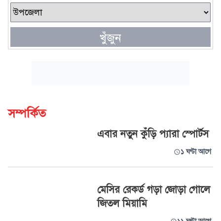
খুঁজুন
সম্পর্কিত
এবার নতুন কুঁড়ি প্যারা স্পোর্টস
১ ঘণ্টা আগে
মেসির রেকর্ড গড়া জোড়া গোলে
জিতল মিয়ামি