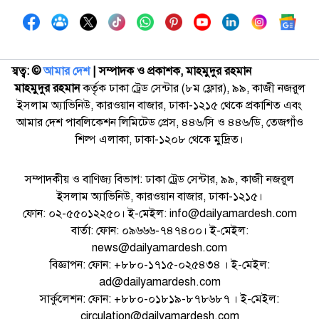
স্বত্ব: ©️
আমার দেশ
| সম্পাদক ও প্রকাশক, মাহমুদুর রহমান
মাহমুদুর রহমান
কর্তৃক ঢাকা ট্রেড সেন্টার (৮ম ফ্লোর), ৯৯, কাজী নজরুল
ইসলাম অ্যাভিনিউ, কারওয়ান বাজার, ঢাকা-১২১৫ থেকে প্রকাশিত এবং
আমার দেশ পাবলিকেশন লিমিটেড প্রেস, ৪৪৬/সি ও ৪৪৬/ডি, তেজগাঁও
শিল্প এলাকা, ঢাকা-১২০৮ থেকে মুদ্রিত।
সম্পাদকীয় ও বাণিজ্য বিভাগ: ঢাকা ট্রেড সেন্টার, ৯৯, কাজী নজরুল
ইসলাম অ্যাভিনিউ, কারওয়ান বাজার, ঢাকা-১২১৫।
ফোন: ০২-৫৫০১২২৫০। ই-মেইল: info@dailyamardesh.com
বার্তা: ফোন: ০৯৬৬৬-৭৪৭৪০০। ই-মেইল:
news@dailyamardesh.com
বিজ্ঞাপন: ফোন: +৮৮০-১৭১৫-০২৫৪৩৪ । ই-মেইল:
ad@dailyamardesh.com
সার্কুলেশন: ফোন: +৮৮০-০১৮১৯-৮৭৮৬৮৭ । ই-মেইল:
circulation@dailyamardesh.com