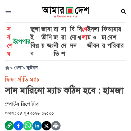
স
জুলা
জা
বা
রা
সা
বি
বি
খে
ইসলা
ফি
আমার
র্ব
ই
তী
ণি
জ
রা
নো
শ্ব
লা
ম ও
চা
দেশ
ইপেপার
শে
বিপ্ল
য়
জ্য
নী
দে
দন
জীবন
র
পরিবার
ষ
ব
তি
শ
>
খেলা
>
ফুটবল
ফিফা প্রীতি ম্যাচ
সান মারিনো ম্যাচ কঠিন হবে : হামজা
স্পোর্টস রিপোর্টার
প্রকাশ :
০৪ জুন ২০২৬, ০৬: ০০