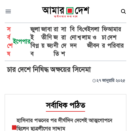
স
জুলা
জা
বা
রা
সা
বি
বি
খে
ইসলা
ফি
আমার
র্ব
ই
তী
ণি
জ
রা
নো
শ্ব
লা
ম ও
চা
দেশ
ইপেপার
শে
বিপ্ল
য়
জ্য
নী
দে
দন
জীবন
র
পরিবার
অক্ষয় কুমার
ষ
ব
তি
শ
চার দেশে নিষিদ্ধ অক্ষয়ের সিনেমা
২৭ জানুয়ারি ২০২৫
সর্বাধিক পঠিত
হাসিনার পতনের পর দীর্ঘদিন দেশেই আত্মগোপনে
ছিলেন ছাত্রলীগের সাদ্দাম