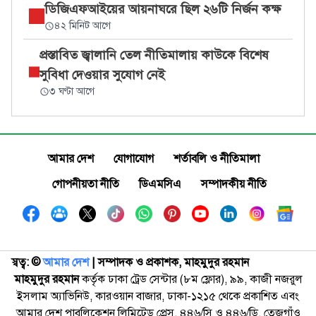
ডিজিএফআইয়ের আয়নাঘরে ছিল ২৬টি নির্জন কক্ষ
৪২ মিনিট আগে
প্রস্তাবিত জ্বালানি তেল নীতিমালায় কাউকে বিশেষ
সুবিধা দেওয়ার সুযোগ নেই
৩ ঘণ্টা আগে
আমার দেশ
যোগাযোগ
শর্তাবলি ও নীতিমালা
গোপনীয়তা নীতি
ডিএমসিএ
সম্পাদকীয় নীতি
স্বত্ব: ©️
আমার দেশ
| সম্পাদক ও প্রকাশক, মাহমুদুর রহমান
মাহমুদুর রহমান
কর্তৃক ঢাকা ট্রেড সেন্টার (৮ম ফ্লোর), ৯৯, কাজী নজরুল
ইসলাম অ্যাভিনিউ, কারওয়ান বাজার, ঢাকা-১২১৫ থেকে প্রকাশিত এবং
আমার দেশ পাবলিকেশন লিমিটেড প্রেস, ৪৪৬/সি ও ৪৪৬/ডি, তেজগাঁও