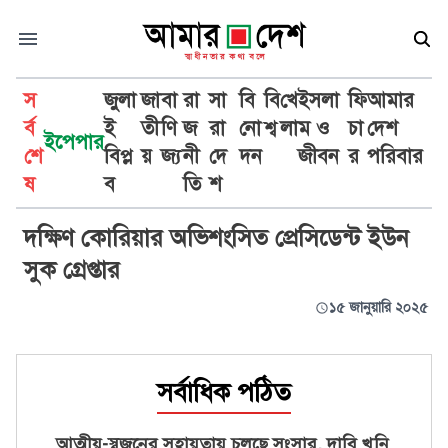
স
জুলা
জা
বা
রা
সা
বি
বি
খে
ইসলা
ফি
আমার
র্ব
ই
তী
ণি
জ
রা
নো
শ্ব
লা
ম ও
চা
দেশ
ইপেপার
শে
বিপ্ল
য়
জ্য
নী
দে
দন
জীবন
র
পরিবার
অভিশংসিত প্রেসিডেন্ট ইউন সুক ইওল
ষ
ব
তি
শ
দক্ষিণ কোরিয়ার অভিশংসিত প্রেসিডেন্ট ইউন
সুক গ্রেপ্তার
১৫ জানুয়ারি ২০২৫
সর্বাধিক পঠিত
আত্মীয়-স্বজনের সহায়তায় চলছে সংসার, দাবি খুনি