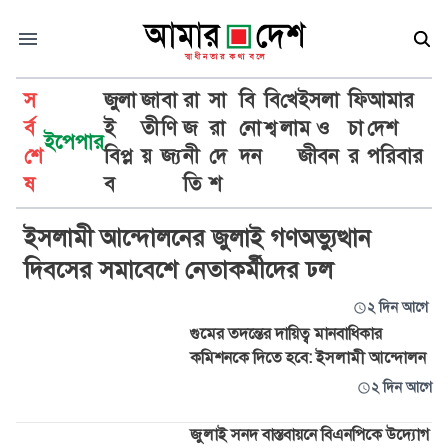
স
জুলা
জা
বা
রা
সা
বি
বি
খে
ইসলা
ফি
আমার
র্ব
ই
তী
ণি
জ
রা
নো
শ্ব
লা
ম ও
চা
দেশ
ইপেপার
শে
বিপ্ল
য়
জ্য
নী
দে
দন
জীবন
র
পরিবার
ইসলামী আন্দোলন
ষ
ব
তি
শ
ইসলামী আন্দোলনের জুলাই গণঅভ্যুত্থান
দিবসের সমাবেশে নেতাকর্মীদের ঢল
২ দিন আগে
গুমের তদন্তের দায়িত্ব মানবাধিকার
কমিশনকে দিতে হবে: ইসলামী আন্দোলন
২ দিন আগে
জুলাই সনদ বাস্তবায়নে বিএনপিকে উদ্যোগ