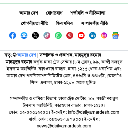
আমার দেশ
যোগাযোগ
শর্তাবলি ও নীতিমালা
গোপনীয়তা নীতি
ডিএমসিএ
সম্পাদকীয় নীতি
স্বত্ব: ©️
আমার দেশ
| সম্পাদক ও প্রকাশক, মাহমুদুর রহমান
মাহমুদুর রহমান
কর্তৃক ঢাকা ট্রেড সেন্টার (৮ম ফ্লোর), ৯৯, কাজী নজরুল
ইসলাম অ্যাভিনিউ, কারওয়ান বাজার, ঢাকা-১২১৫ থেকে প্রকাশিত এবং
আমার দেশ পাবলিকেশন লিমিটেড প্রেস, ৪৪৬/সি ও ৪৪৬/ডি, তেজগাঁও
শিল্প এলাকা, ঢাকা-১২০৮ থেকে মুদ্রিত।
সম্পাদকীয় ও বাণিজ্য বিভাগ: ঢাকা ট্রেড সেন্টার, ৯৯, কাজী নজরুল
ইসলাম অ্যাভিনিউ, কারওয়ান বাজার, ঢাকা-১২১৫।
ফোন: ০২-৫৫০১২২৫০। ই-মেইল: info@dailyamardesh.com
বার্তা: ফোন: ০৯৬৬৬-৭৪৭৪০০। ই-মেইল:
news@dailyamardesh.com