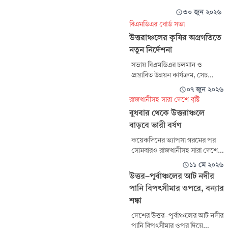
৩০ জুন ২০২৬
বিএমডিএর বোর্ড সভা
উত্তরাঞ্চলের কৃষির অগ্রগতিতে
নতুন নির্দেশনা
সভায় বিএমডিএর চলমান ও
প্রস্তাবিত উন্নয়ন কার্যক্রম, সেচ
ব্যবস্থার আধুনিকায়ন, কৃষি উৎপাদন
০৭ জুন ২০২৬
বৃদ্ধি এবং উত্তরাঞ্চলের কৃষকদের
রাজধানীসহ সারা দেশে বৃষ্টি
কল্যাণে গৃহীত বিভিন্ন কর্মসূচি নিয়ে
বুধবার থেকে উত্তরাঞ্চলে
বিস্তারিত আলোচনা করা হয়।
বাড়বে ভারী বর্ষণ
পাশাপাশি বিভিন্ন উন্নয়নমূলক
বিষয়ে প্রয়োজনীয় সিদ্ধান্ত গ্রহণ করা
কয়েকদিনের ভ্যাপসা গরমের পর
হয়।
সোমবারও রাজধানীসহ সারা দেশে
বৃষ্টি হয়েছে। এতে জনমনে স্বস্তি
১১ মে ২০২৬
ফিরেছে।
উত্তর-পূর্বাঞ্চলের আট নদীর
পানি বিপৎসীমার ওপরে, বন্যার
শঙ্কা
দেশের উত্তর-পূর্বাঞ্চলের আট নদীর
পানি বিপৎসীমার ওপর দিয়ে