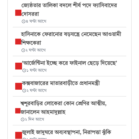
জ্যেষ্ঠতার তালিকা বদলে শীর্ষ পদে ফ্যাসিবাদের
দোসররা
৪ ঘণ্টা আগে
হাসিনাকে ফেরানোর ষড়যন্ত্রে নেমেছেন আওয়ামী
শিক্ষকেরা
২ ঘণ্টা আগে
‘আর্জেন্টিনা ইচ্ছে করে ফাইনাল ছেড়ে দিয়েছে’
১ ঘণ্টা আগে
কক্সবাজারের মাতারবাড়ীতে প্রধানমন্ত্রী
২ ঘণ্টা আগে
শ্বশুরবাড়ির লোকেরা কোন শ্রেণির আত্মীয়,
জানালেন আহমাদুল্লাহ
২ দিন আগে
জুলাই জাদুঘরে অব্যবস্থাপনা, নিরাপত্তা ঝুঁকি