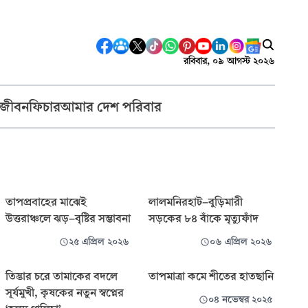
রবিবার, ০৯ আগস্ট ২০২৬
 জীবন
ফিচার
আমার দেশ পরিবার
তাপপ্রবাহের মাঝেই
লালমনিরহাট-বুড়িমারী
উত্তরাঞ্চলে ঝড়-বৃষ্টির সম্ভাবনা
সড়কের ৮৪ বাঁকে মৃত্যুফাঁদ
২৫ এপ্রিল ২০২৬
০৬ এপ্রিল ২০২৬
তিস্তার চরে তামাকের বদলে
তাপমাত্রা কমে শীতের হাতছানি
সূর্যমুখী, কৃষকের নতুন স্বপ্নের
০৪ নভেম্বর ২০২৫