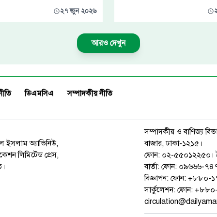
২৭ জুন ২০২৬
আরও দেখুন
নীতি
ডিএমসিএ
সম্পাদকীয় নীতি
সম্পাদকীয় ও বাণিজ্য বিভ
রুল ইসলাম অ্যাভিনিউ,
বাজার, ঢাকা-১২১৫।
েশন লিমিটেড প্রেস,
ফোন: ০২-৫৫০১২২৫০। 
ত।
বার্তা: ফোন: ০৯৬৬৬-
বিজ্ঞাপন: ফোন: +৮৮০
সার্কুলেশন: ফোন: +৮
circulation@dailyam