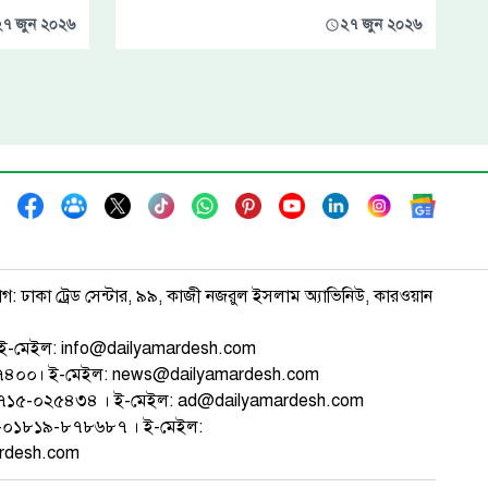
২৭ জুন ২০২৬
২৭ জুন ২০২৬
াগ: ঢাকা ট্রেড সেন্টার, ৯৯, কাজী নজরুল ইসলাম অ্যাভিনিউ, কারওয়ান
ই-মেইল: info@dailyamardesh.com
৭৪৭৪০০। ই-মেইল: news@dailyamardesh.com
-১৭১৫-০২৫৪৩৪ । ই-মেইল: ad@dailyamardesh.com
৮০-০১৮১৯-৮৭৮৬৮৭ । ই-মেইল:
ardesh.com