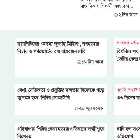
সাংবাদিক ও শিক্ষার্থী এবং ঢাকা
কলেজ ও ঢাকা আলিয়া মাদ্রাসায়
২ দিন আগে
অধ্যক্ষ, ছাত্রশিবির ও সাধারণ
শিক্ষার্থীদের ওপর ছাত্রদল-যুবদলের
বর্বরোচিত হামলার তীব্র নিন্দা ও
প্রতিবাদ জানিয়েছে ইসলামী
শাবিপ্রবি নবীন
ছাত্রশিবিরের ‘অদম্য জুলাই মিছিল’, গণহত্যার
ছাত্রশিবির। অবিলম্বে হামলাকারীদের
গ্রেপ্তার ও দৃষ্টান্তমূলক শাস্তি দাবি জ
বিচার ও গণভোটের রায় বাস্তবায়ন দাবি
বিশ্ববিদ্যালয়
তৈরির কেন্দ্
১৬ দিন আগে
জুলাই অভ্যুত্থান
মেধা, নৈতিকতা ও প্রযুক্তির দক্ষতায় নিজেকে গড়ে
তুলতে হবে: শিবির সেক্রেটারি
৩৬ দিনের কর
২৯ জুন ২০২৬
গাইবান্ধায় শিবির নেতা হত্যার প্রতিবাদে লক্ষ্মীপুরে
ঢাবি হল সংসদ
বিক্ষোভ
অভিযোগ