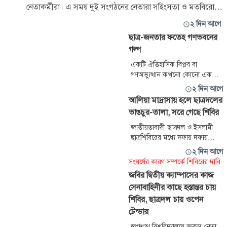
নেতাকর্মীরা। এ সময় দুই সংগঠনের নেতারা সহিংসতা ও মতবিরোধ
প
২ দিন আগে
ছাত্র-জনতার ফতেহ গণভবনের
গল্প
একটি ঐতিহাসিক বিপ্লব বা
গণঅভ্যুত্থান কখনো কোনো একক
ব্যক্তি, গোষ্ঠী বা সুনির্দিষ্ট প্ল্যাটফর্মের
২ দিন আগে
একক কৃতিত্বে সফল হওয়া কঠিন।
আলিয়া মাদ্রাসায় হলে ছাত্রদলের
চব্বিশের জুলাইয়ে আমরা যা কিছু
ভাঙচুর-তালা, সরে গেছে শিবির
দেখেছি, যা কিছুর মধ্য দিয়ে গিয়েছি
—তার পেছনে রয়েছে কোটি মানুষের
জাতীয়তাবাদী ছাত্রদল ও ইসলামী
দোয়া, হাজারো প্রাণের আত্মত্যাগ
ছাত্রশিবিরের মধ্যে দফায় দফায়
আর লাখো তরুণের রাজপথ কাঁপানো
ধাওয়া পাল্টা ধাওয়া ও সংঘর্ষের পর
২ দিন আগে
অবিনাশী
রাজধানীর বকশীবাজারের সরকারি
সংঘর্ষের কারণ সম্পর্কে শিবিরের দাবি
মাদ্রাসা-ই-আলিয়া এলাকা থেকে সরে
জবির দ্বিতীয় ক্যাম্পাসের কাজ
গেছে শিবিরের নেতা-কর্মীরা।
সেনাবাহিনীর কাছে হস্তান্তর চায়
মঙ্গলবার সন্ধ্যা ৬টার দিকে তারা সরে
যাওয়ার পর মাদ্রাসার একমাত্র
শিবির, ছাত্রদল চায় ওপেন
আবাসিক হল আল্লামা কাশগরী (রহ.)
টেন্ডার
হলে প্রবেশ করেন
জগন্নাথ বিশ্ববিদ্যালয়ে জকসু নেতা,