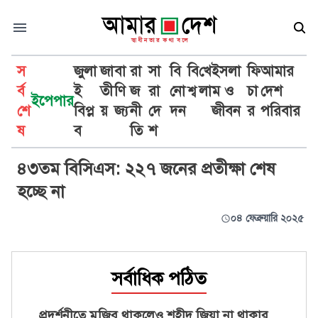
স
জুলা
জা
বা
রা
সা
বি
বি
খে
ইসলা
ফি
আমার
র্ব
ই
তী
ণি
জ
রা
নো
শ্ব
লা
ম ও
চা
দেশ
ইপেপার
শে
বিপ্ল
য়
জ্য
নী
দে
দন
জীবন
র
পরিবার
নিরপরাধ
ষ
ব
তি
শ
৪৩তম বিসিএস: ২২৭ জনের প্রতীক্ষা শেষ
হচ্ছে না
০৪ ফেব্রুয়ারি ২০২৫
সর্বাধিক পঠিত
প্রদর্শনীতে মুজিব থাকলেও শহীদ জিয়া না থাকার