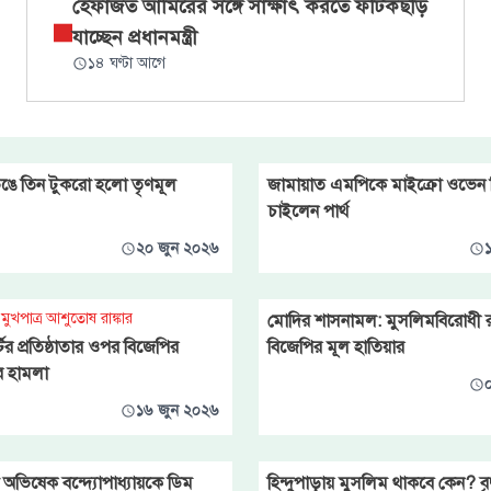
হেফাজত আমিরের সঙ্গে সাক্ষাৎ করতে ফটিকছড়ি
যাচ্ছেন প্রধানমন্ত্রী
১৪ ঘণ্টা আগে
েঙে তিন টুকরো হলো তৃণমূল
জামায়াত এমপিকে মাইক্রো ওভেন 
চাইলেন পার্থ
২০ জুন ২০২৬
মুখপাত্র আশুতোষ রাঙ্কার
মোদির শাসনামল: মুসলিমবিরোধী 
ির প্রতিষ্ঠাতার ওপর বিজেপির
বিজেপির মূল হাতিয়ার
র হামলা
১৬ জুন ২০২৬
 অভিষেক বন্দ্যোপাধ্যায়কে ডিম
হিন্দুপাড়ায় মুসলিম থাকবে কেন? বৃদ