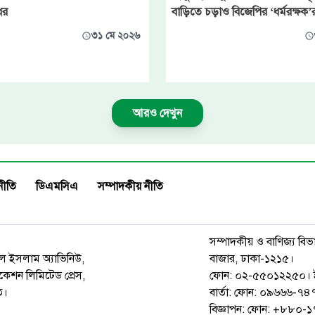
ধর
বাড়িতে চড়াও বিজেপির ‘ধর্মরক্ষক’
৩১ মে ২০২৬
আরও দেখুন
নীতি
ডিএমসিএ
সম্পাদকীয় নীতি
সম্পাদকীয় ও বাণিজ্য বিভ
রুল ইসলাম অ্যাভিনিউ,
বাজার, ঢাকা-১২১৫।
েশন লিমিটেড প্রেস,
ফোন: ০২-৫৫০১২২৫০। 
ত।
বার্তা: ফোন: ০৯৬৬৬-
বিজ্ঞাপন: ফোন: +৮৮০