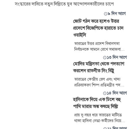
সংস্কারের দাবিতে নতুন দিল্লিতে যুব আন্দোলনকারীদের চাপে
৯ দিন আগে
জোট গঠন করে হলেও উত্তর
প্রদেশে বিজেপিকে হারাতে চান
ওয়াইসি
ভারতের উত্তর প্রদেশ বিধানসভা
নির্বাচনকে সামনে রেখে সমাজবাদী
পার্টির (এসপি) প্রধান আখিলেশ
১৩ দিন আগে
যাদবের প্রতি জোটের প্রস্তাব
মোদির মন্ত্রিসভা থেকে পদত্যাগ
দিয়েছেন অল ইন্ডিয়া মজলিস-ই-
করলেন রাভনীত সিং বিট্টু
ইত্তেহাদুল মুসলিমিন
(এআইএমআইএম) প্রধান ও
ভারতের কেন্দ্রীয় রেল এবং খাদ্য
হায়দরাবাদের সংসদ সদস্য
প্রক্রিয়াকরণ শিল্প প্রতিমন্ত্রীর পদ
আসাদউদ্দিন ওয়াইসি। তবে এ
থেকে পদত্যাগ করেছেন বিজেপি
১৪ দিন আগে
প্রস্তাবকে ‘ভোটব্যাংকের রাজনীতির
নেতা রাভনীত সিং বিট্টু। গত জুন
হাসিনাকে দিয়ে এক ঢিলে বহু
সহযোগিতা’ বলে কটাক্ষ
মাসেই তার রাজ্যসভার সংসদ সদস্য
পাখি মারার অঙ্ক কষছে দিল্লি
হিসেবে মেয়াদে সমাপ্তি ঘটেছিল।
শনিবার ভারতীয় সংবাদমাধ্যম
প্রায় দু-বছর ধরে ভারতের মাটিতে
এনডিটিভির এক প্রতিবেদনে সূত্রের
থাকা হাসিনা নেতা-কর্মীদের নিয়ে
বরাতে এ তথ্য জানানো হয়েছে।
ডিসেম্বরে বাংলাদেশে ফিরতে চান।
২১ দিন আগে