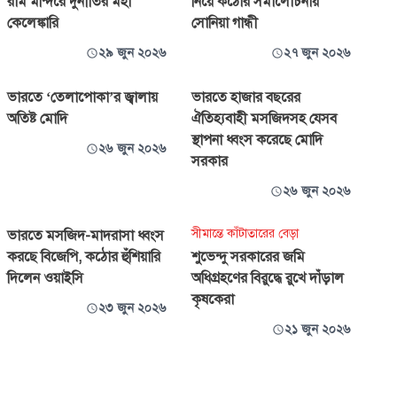
রাম মন্দিরে দুর্নীতির মহা
নিয়ে কঠোর সমালোচনায়
কেলেঙ্কারি
সোনিয়া গান্ধী
২৯ জুন ২০২৬
২৭ জুন ২০২৬
ভারতে ‘তেলাপোকা’র জ্বালায়
ভারতে হাজার বছরের
অতিষ্ট মোদি
ঐতিহ্যবাহী মসজিদসহ যেসব
স্থাপনা ধ্বংস করেছে মোদি
২৬ জুন ২০২৬
সরকার
২৬ জুন ২০২৬
সীমান্তে কাঁটাতারের বেড়া
ভারতে মসজিদ-মাদরাসা ধ্বংস
করছে বিজেপি, কঠোর হুঁশিয়ারি
শুভেন্দু সরকারের জমি
দিলেন ওয়াইসি
অধিগ্রহণের বিরুদ্ধে রুখে দাঁড়াল
কৃষকেরা
২৩ জুন ২০২৬
২১ জুন ২০২৬