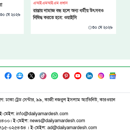
এআইএমআইএম প্রধান
রা
রাস্তায় নামাজ বন্ধ হলে অন্য ধর্মীয় উৎসবও
৩০ মে ২০২৬
নিষিদ্ধ করতে হবে: ওয়াইসি
৩০ মে ২০২৬
াগ: ঢাকা ট্রেড সেন্টার, ৯৯, কাজী নজরুল ইসলাম অ্যাভিনিউ, কারওয়ান
ই-মেইল: info@dailyamardesh.com
৭৪৭৪০০। ই-মেইল: news@dailyamardesh.com
-১৭১৫-০২৫৪৩৪ । ই-মেইল: ad@dailyamardesh.com