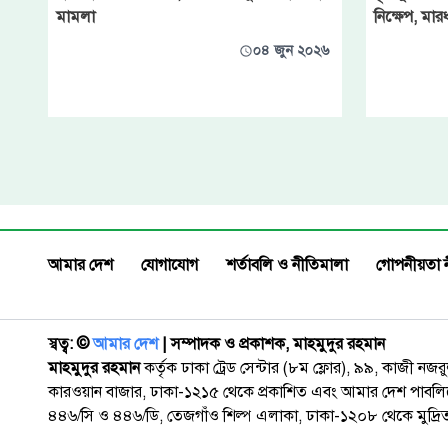
মামলা
নিক্ষেপ, মার
০৪ জুন ২০২৬
আমার দেশ
যোগাযোগ
শর্তাবলি ও নীতিমালা
গোপনীয়তা 
স্বত্ব: ©️
আমার দেশ
| সম্পাদক ও প্রকাশক, মাহমুদুর রহমান
মাহমুদুর রহমান
কর্তৃক ঢাকা ট্রেড সেন্টার (৮ম ফ্লোর), ৯৯, কাজী নজ
কারওয়ান বাজার, ঢাকা-১২১৫ থেকে প্রকাশিত এবং আমার দেশ পাবলিক
৪৪৬/সি ও ৪৪৬/ডি, তেজগাঁও শিল্প এলাকা, ঢাকা-১২০৮ থেকে মুদ্রি