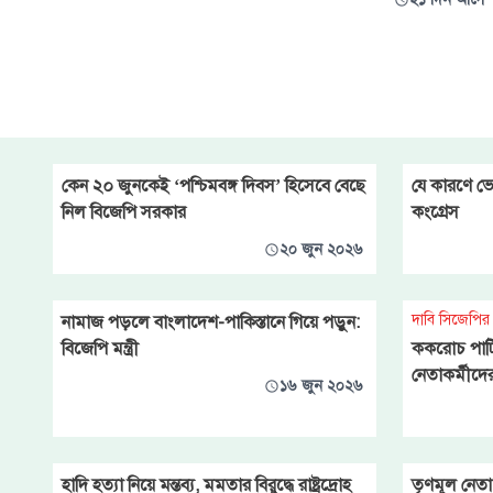
প্রতিবেদনে বলা
দেশে ফিরে তিনি আদালতে
আত্মসমর্পণ করার ইচ্ছাও প্রকাশ
করেছেন। তার এই বক্তব্য সামনে
আসার পর বাংলাদেশের পাশাপাশি
ভারতেও তীব্র আলোড়ন সৃষ্টি হয়েছে।
তবে দিল্লির পর্যবেক্ষকরা একে
‘দেশে ফেরার সুনির্দিষ্
কেন ২০ জুনকেই ‘পশ্চিমবঙ্গ দিবস’ হিসেবে বেছে
যে কারণে ভ
নিল বিজেপি সরকার
কংগ্রেস
২০ জুন ২০২৬
দাবি সিজেপির 
নামাজ পড়লে বাংলাদেশ-পাকিস্তানে গিয়ে পড়ুন:
বিজেপি মন্ত্রী
ককরোচ পার্ট
নেতাকর্মীদে
১৬ জুন ২০২৬
হাদি হত্যা নিয়ে মন্তব্য, মমতার বিরুদ্ধে রাষ্ট্রদ্রোহ
তৃণমূল নেতা