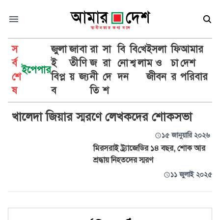
স
জুলা
জা
বা
রা
সা
বি
বি
খে
ইসলা
ফি
আমার
র্ব
ই
তী
ণি
জ
রা
নো
শ্ব
লা
ম ও
চা
দেশ
ইপেপার
শে
বিপ্ল
য়
জ্য
নী
দে
দন
জীবন
র
পরিবার
শোকসভা
ষ
ব
তি
শ
খালেদা জিয়ার স্মরণে লেখকদের শোকসভা
১৫ জানুয়ারি ২০২৬
মিরসরাই ট্র্যাজেডির ১৪ বছর, শোক আর
শ্রদ্ধায় নিহতদের স্মরণ
১১ জুলাই ২০২৫