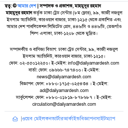
স্বত্ব: ©️
আমার দেশ
| সম্পাদক ও প্রকাশক, মাহমুদুর রহমান
মাহমুদুর রহমান
কর্তৃক ঢাকা ট্রেড সেন্টার (৮ম ফ্লোর), ৯৯, কাজী নজরুল
ইসলাম অ্যাভিনিউ, কারওয়ান বাজার, ঢাকা-১২১৫ থেকে প্রকাশিত এবং
আমার দেশ পাবলিকেশন লিমিটেড প্রেস, ৪৪৬/সি ও ৪৪৬/ডি, তেজগাঁও
শিল্প এলাকা, ঢাকা-১২০৮ থেকে মুদ্রিত।
সম্পাদকীয় ও বাণিজ্য বিভাগ: ঢাকা ট্রেড সেন্টার, ৯৯, কাজী নজরুল
ইসলাম অ্যাভিনিউ, কারওয়ান বাজার, ঢাকা-১২১৫।
ফোন: ০২-৫৫০১২২৫০। ই-মেইল: info@dailyamardesh.com
বার্তা: ফোন: ০৯৬৬৬-৭৪৭৪০০। ই-মেইল:
news@dailyamardesh.com
বিজ্ঞাপন: ফোন: +৮৮০-১৭১৫-০২৫৪৩৪ । ই-মেইল:
ad@dailyamardesh.com
সার্কুলেশন: ফোন: +৮৮০-০১৮১৯-৮৭৮৬৮৭ । ই-মেইল:
circulation@dailyamardesh.com
ওয়েব মেইল
কনভার্টার
আর্কাইভ
বিজ্ঞাপন
সাইটম্যাপ