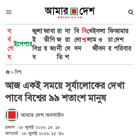
স
জুলা
জা
বা
রা
সা
বি
বি
খে
ইসলা
ফি
আমার
র্ব
ই
তী
ণি
জ
রা
নো
শ্ব
লা
ম ও
চা
দেশ
ইপেপার
শে
বিপ্ল
য়
জ্য
নী
দে
দন
জীবন
র
পরিবার
ষ
ব
তি
শ
>
বিশ্ব
আজ একই সময়ে সূর্যালোকের দেখা
পাবে বিশ্বের ৯৯ শতাংশ মানুষ
আমার দেশ অনলাইন
প্রকাশ :
০৮ জুলাই ২০২৬, ১৪: ১৮
আপডেট :
০৮ জুলাই ২০২৬, ১৫: ৩০