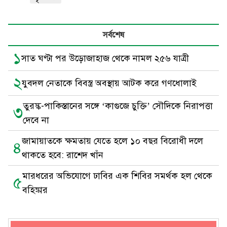
সর্বশেষ
১
সাত ঘণ্টা পর উড়োজাহাজ থেকে নামল ২৫৬ যাত্রী
২
যুবদল নেতাকে বিবস্ত্র অবস্থায় আটক করে গণধোলাই
তুরস্ক-পাকিস্তানের সঙ্গে ‘কাগুজে চুক্তি’ সৌদিকে নিরাপত্তা
৩
দেবে না
জামায়াতকে ক্ষমতায় যেতে হলে ১০ বছর বিরোধী দলে
৪
থাকতে হবে: রাশেদ খাঁন
মারধরের অভিযোগে ঢাবির এক শিবির সমর্থক হল থেকে
৫
বহিষ্কার