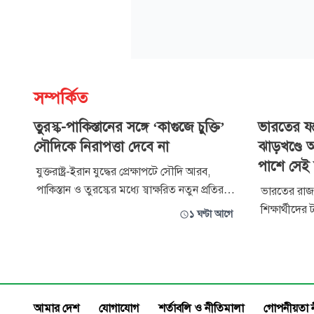
সম্পর্কিত
তুরস্ক-পাকিস্তানের সঙ্গে ‘কাগুজে চুক্তি’
ভারতের যন
সৌদিকে নিরাপত্তা দেবে না
ঝাড়খণ্ডে 
পাশে সেই 
যুক্তরাষ্ট্র-ইরান যুদ্ধের প্রেক্ষাপটে সৌদি আরব,
পাকিস্তান ও তুরস্কের মধ্যে স্বাক্ষরিত নতুন প্রতিরক্ষা
ভারতের রাজধা
চুক্তির কঠোর সমালোচনা করেছেন ইরানের
শিক্ষার্থীদে
১ ঘণ্টা আগে
পার্লামেন্ট সদস্য এবং জাতীয় নিরাপত্তা ও
আলোচনায় আস
পররাষ্ট্রনীতিবিষয়ক কমিশনের সদস্য ইব্রাহিম
ঝাড়খণ্ডের র
রেজায়ী। তিনি বলেছেন, তুরস্ক ও পাকিস্তানের সঙ্গে
শিক্ষার্থীদের
এ কাগুজে চুক্তি সৌদ
আন্দোলনকার
হয়রানির অভ
আমার দেশ
যোগাযোগ
শর্তাবলি ও নীতিমালা
গোপনীয়তা 