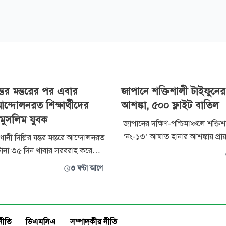
্তর মন্তরের পর এবার
জাপানে শক্তিশালী টাইফুন
আন্দোলনরত শিক্ষার্থীদের
আশঙ্কা, ৫০০ ফ্লাইট বাতিল
মুসলিম যুবক
জাপানের দক্ষিণ-পশ্চিমাঞ্চলে শক্তি
‘নং-১৩’ আঘাত হানার আশঙ্কায় প্রা
নী দিল্লির যন্তর মন্তরে আন্দোলনরত
হাজার বাসিন্দাকে নিরাপদ স্থানে সর
র টানা ৩৫ দিন খাবার সরবরাহ করে
নির্দেশ দিয়েছে দেশটির কর্তৃপক্ষ। এ
া মোহাম্মদ জুনাইদ মালিক এবার
৩ ঘণ্টা আগে
প্রতিকূল আবহাওয়ার কারণে শুক্রব
াঁচিতে আন্দোলনরত চাকরিপ্রত্যাশী
বেশি ফ্লাইট বাতিল করা হয়েছে।
 পাশে দাঁড়িয়েছেন। যন্তর মন্তরে
ীদের সহায়তা করতে গিয়ে পুলিশের
িযোগ তোলার পরো তিনি
নীতি
ডিএমসিএ
সম্পাদকীয় নীতি