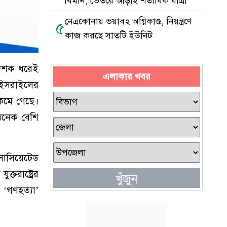
বিমান, ভেতরে আড়াই শতাধিক যাত্রী
নেত্রকোনায় ভয়াবহ অগ্নিকাণ্ড, নিয়ন্ত্রণে
৫
কাজ করছে সাতটি ইউনিট
ক দশক ধরেই
এলাকার খবর
 ইসরাইলের
 কমে গেছে।
 অনেক বেশি
সোসিয়েটেড
্তরাষ্ট্রের
খুঁজুন
ল ‘গণহত্যা’