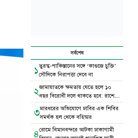
সর্বশেষ
তুরস্ক-পাকিস্তানের সঙ্গে ‘কাগুজে চুক্তি’
১
সৌদিকে নিরাপত্তা দেবে না
জামায়াতকে ক্ষমতায় যেতে হলে ১০
২
বছর বিরোধী দলে থাকতে হবে: রাশেদ
খাঁন
মারধরের অভিযোগে ঢাবির এক শিবির
৩
সমর্থক হল থেকে বহিষ্কার
রোমে বিমানবন্দরে আটকা ঢাকাগামী
৪