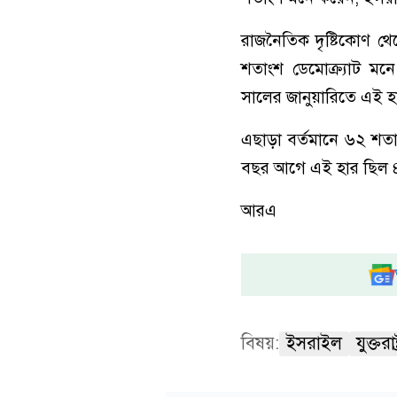
রাজনৈতিক দৃষ্টিকোণ থেক
শতাংশ ডেমোক্র্যাট মনে
সালের জানুয়ারিতে এই 
এছাড়া বর্তমানে ৬২ শতাংশ
বছর আগে এই হার ছিল 
আরএ
বিষয়:
ইসরাইল
যুক্তরাষ্ট