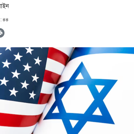
াইন
: ৪৪