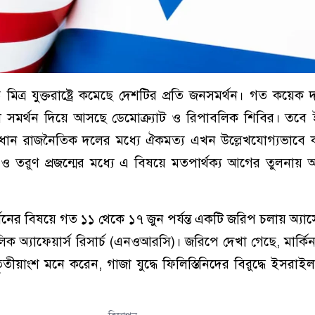
ত্র যুক্তরাষ্ট্রে কমেছে দেশটির প্রতি জনসমর্থন। গত কয়ে
 সমর্থন দিয়ে আসছে ডেমোক্র্যাট ও রিপাবলিক শিবির। তবে
 প্রধান রাজনৈতিক দলের মধ্যে ঐকমত্য এখন উল্লেখযোগ্যভাবে
 ও তরুণ প্রজন্মের মধ্যে এ বিষয়ে মতপার্থক্য আগের তুলনায়
থনের বিষয়ে গত ১১ থেকে ১৭ জুন পর্যন্ত একটি জরিপ চলায় অ্যা
ক অ্যাফেয়ার্স রিসার্চ (এনওআরসি)। জরিপে দেখা গেছে, মার্কিন যুক
এক-তৃতীয়াংশ মনে করেন, গাজা যুদ্ধে ফিলিস্তিনিদের বিরুদ্ধে ইসরাই