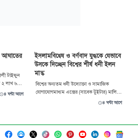
ের আঘাতের
ইসলামবিদ্বেষ ও বর্ণবাদ যুদ্ধকে যেভাবে
উসকে দিচ্ছেন বিশ্বের শীর্ষ ধনী ইলন
মাস্ক
শালী টাইফুন
য় ২ লাখ ৬০
বিশ্বের অন্যতম ধনী উদ্যোক্তা ও সামাজিক
ে যাওয়ার
যোগাযোগমাধ্যম এক্সের (সাবেক টুইটার) মালিক
৪ ঘণ্টা আগে
কই সঙ্গে
ইলন মাস্ককে ঘিরে নতুন করে বিতর্ক শুরু হয়েছে।
৪ ঘণ্টা আগে
ার ৫০০টিরও
সম্প্রতি প্রকাশিত এক বিশ্লেষণধর্মী নিবন্ধে
অভিযোগ করা হয়েছে, মাস্ক কেবল বিতর্কিত
রাজনৈতিক মত প্রকাশেই সীমাবদ্ধ নন; বরং তিনি
বর্ণগত বিভাজন, ইসলামবিদ্বেষ এবং উগ্র