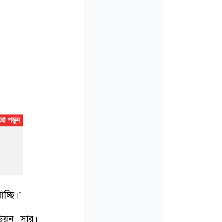
চ্ছি।’
ডিয়ন সার।