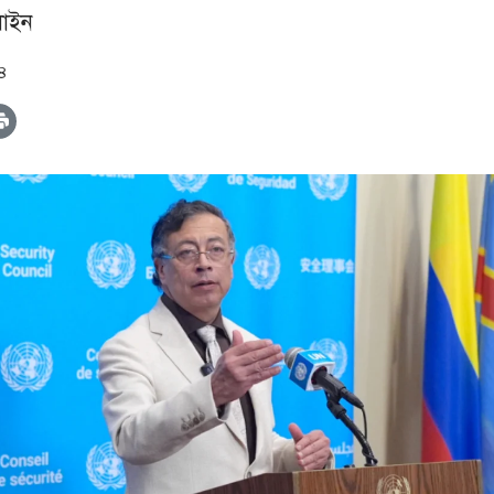
াইন
৪