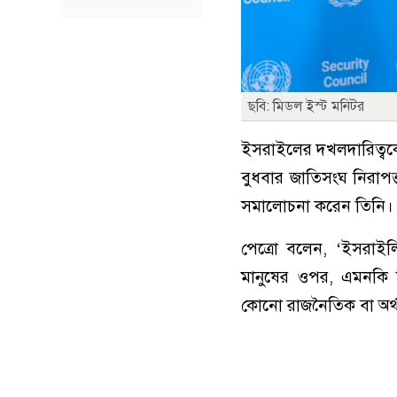
ছবি: মিডল ইস্ট মনিটর
ইসরাইলের দখলদারিত্বকে ন
বুধবার জাতিসংঘ নিরাপত
সমালোচনা করেন তিনি।
পেত্রো বলেন, ‘ইসরাইলি
মানুষের ওপর, এমনকি শি
কোনো রাজনৈতিক বা অর্থন