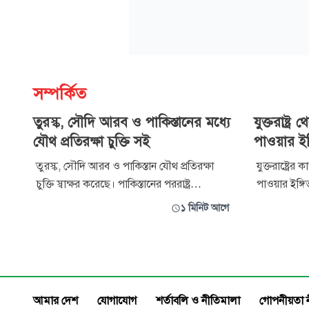
সম্পর্কিত
তুরস্ক, সৌদি আরব ও পাকিস্তানের মধ্যে
যুক্তরাষ্ট্
যৌথ প্রতিরক্ষা চুক্তি সই
পাওয়ার ইঙ
তুরস্ক, সৌদি আরব ও পাকিস্তান যৌথ প্রতিরক্ষা
যুক্তরাষ্ট্রে
চুক্তি স্বাক্ষর করেছে। পাকিস্তানের পররাষ্ট্র
পাওয়ার ইঙ্গি
মন্ত্রণালয়ের এক বিবৃতি অনুসারে, এই প্রতিরক্ষা
কারেম গরিবা
১ মিনিট আগে
চুক্তির লক্ষ্য হলো একটি নিরাপদ ও সমৃদ্ধ ভবিষ্যৎ
সেগুলো কোন 
গড়ার লক্ষ্যে এই অঞ্চলে ও এর বাইরে শান্তি,
বিস্তারিত জানাননি তিনি। তে
নিরাপত্তা এবং স্থিতিশীলতার প্রসার ঘটানো। এর
ওয়েসাম বাহরা
আগে তুরস্কের রাষ্ট
ইন্টারসেপ্টর
আমার দেশ
যোগাযোগ
শর্তাবলি ও নীতিমালা
গোপনীয়তা 