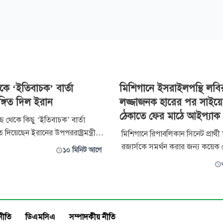
র থেকে ‘ইতিবাচক’ বার্তা
মিশিগানে ইসরাইলপন্থি লবি
্গিত দিল ইরান
লজ্জাজনক হারের পর সাইয়
ঠেকাতে ফের মাঠে আইপ্যাক
র কাছ থেকে কিছু ‘ইতিবাচক’ বার্তা
ত দিয়েছেন ইরানের উপপররাষ্ট্রমন্ত্রী
মিশিগানে রিপাবলিকান সিনেট প্রার্থ
বাদি। তবে বার্তাগুলোর ধরন বা
রজার্সকে সমর্থন করার জন্য কয়েক
১০ মিনিট আগে
পর্যায় থেকে আসছে, সে বিষয়ে
ব্যয় করার কথা বিবেচনা করছে আম
হরান-ভিত্তিক সাংবাদিক
ইসরাইল পাবলিক অ্যাফেয়ার্স কমিট
নি বলেন, যুক্তরাষ্ট্রের কাছে
ডেমোক্র্যাটিক প্রাইমারিতে ফিলিস্তিনপন্
ের সংখ্যা ক
আব্দুল এল-সাইয়েদকে পরাজিত কর
রেকর্ড পরিমাণ অর্থ ব্যয় করেও ব্যর্
নীতি
ডিএমসিএ
সম্পাদকীয় নীতি