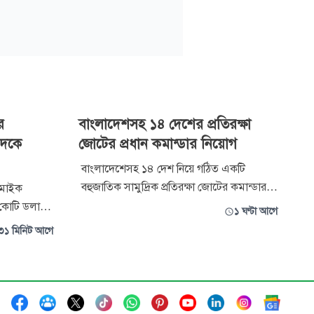
র
বাংলাদেশসহ ১৪ দেশের প্রতিরক্ষা
েদকে
জোটের প্রধান কমান্ডার নিয়োগ
বাংলাদেশেসহ ১৪ দেশ নিয়ে গঠিত একটি
বহুজাতিক সামুদ্রিক প্রতিরক্ষা জোটের কমান্ডার
ী মাইক
নিয়োগ দিয়েছে সৌদি আরব। সৌদি প্রতিরক্ষা
 কোটি ডলার
১ ঘণ্টা আগে
মন্ত্রণালয় বৃহস্পতিবার এক বিবৃতিতে জানায়, রিয়ার
েরিকান
৩১ মিনিট আগে
অ্যাডমিরাল আবদুল্লাহ বিন সালেম আল-শেহরিকে
ি (আইপ্যাক) ।
এর কমান্ডার হিসেবে নিয়োগ দেওয়া হয়েছে। বাব
থী প্রার্থী ডা.
আল-মানদেব প্রণালি, লোহিত সাগর ও
ার জন্য