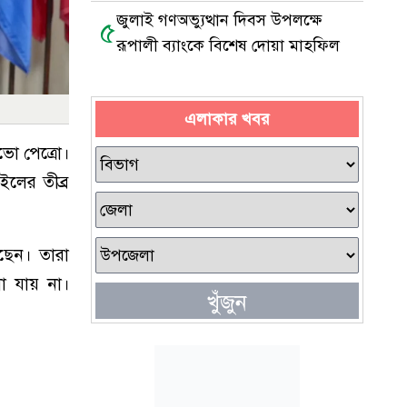
জুলাই গণঅভ্যুত্থান দিবস উপলক্ষে
৫
রূপালী ব্যাংকে বিশেষ দোয়া মাহফিল
এলাকার খবর
াভো পেত্রো।
ইলের তীব্র
েছেন। তারা
ো যায় না।
খুঁজুন