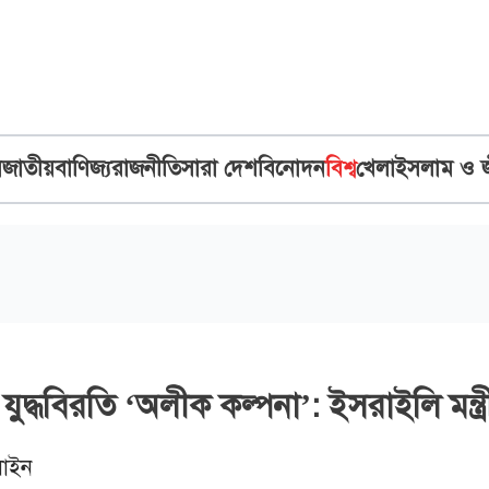
ব
জাতীয়
বাণিজ্য
রাজনীতি
সারা দেশ
বিনোদন
বিশ্ব
খেলা
ইসলাম ও 
যুদ্ধবিরতি ‘অলীক কল্পনা’: ইসরাইলি মন্ত্র
াইন