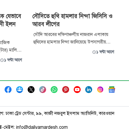
ধকে যেভাবে
সৌদিতে হুথি হামলার নিন্দা জিসিসি ও
 ধনী ইলন
আরব লীগের
সৌদি আরবের দক্ষিণাঞ্চলীয় নাজরান এলাকায়
হুথিদের হামলার নিন্দা জানিয়েছে উপসাগরীয়
ামাজিক
সহযোগিতা পরিষদ (জিসিসি) ও আরব লীগ।
ইটার) মালিক
১ ঘণ্টা আগে
হামলায় কয়েকজন বেসামরিক নাগরিক আহত
শুরু হয়েছে।
১ ঘণ্টা আগে
হয়েছেন। খবর আলজাজিরার। জিসিসির মহাসচিব
বন্ধে
জাসিম মোহাম্মদ আলবুদাইভি হামলাটিকে
িতর্কিত
‘আন্তর্জাতিক ও মানবিক আইন লঙ্ঘনকারী সন্ত্রাসী
ন; বরং তিনি
কর্মকাণ্ড’ হিস
উগ্র
াগ: ঢাকা ট্রেড সেন্টার, ৯৯, কাজী নজরুল ইসলাম অ্যাভিনিউ, কারওয়ান
ই-মেইল: info@dailyamardesh.com