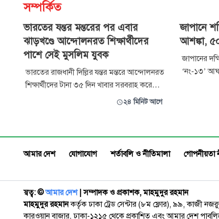
সম্পর্কিত
ভারতের যন্তর মন্তরের পর এবার
জাপানে শক
ঝাড়খণ্ডে আন্দোলনরত শিক্ষার্থীদের
আশঙ্কা, ৫
পাশে সেই মুসলিম যুবক
জাপানের দক্ষ
‘নং-১৩’ আঘা
ভারতের রাজধানী দিল্লির যন্তর মন্তরে আন্দোলনরত
হাজার বাসিন্
শিক্ষার্থীদের টানা ৩৫ দিন খাবার সরবরাহ করে
নির্দেশ দিয়ে
আলোচনায় আসা মোহাম্মদ জুনাইদ মালিক এবার
২৪ মিনিট আগে
প্রতিকূল আব
ঝাড়খণ্ডের রাঁচিতে আন্দোলনরত চাকরিপ্রত্যাশী
বেশি ফ্লাইট
শিক্ষার্থীদের পাশে দাঁড়িয়েছেন। যন্তর মন্তরে
আন্দোলনকারীদের সহায়তা করতে গিয়ে পুলিশের
হয়রানির অভিযোগ তোলার পরো তিনি
আমার দেশ
যোগাযোগ
শর্তাবলি ও নীতিমালা
গোপনীয়তা 
স্বত্ব: ©️
আমার দেশ
| সম্পাদক ও প্রকাশক, মাহমুদুর রহমান
মাহমুদুর রহমান
কর্তৃক ঢাকা ট্রেড সেন্টার (৮ম ফ্লোর), ৯৯, কাজী নজ
কারওয়ান বাজার, ঢাকা-১২১৫ থেকে প্রকাশিত এবং আমার দেশ পাবলিক