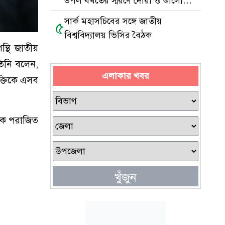
উপল বখতের স্মরণে দোয়া ও আলোচনা
সভা
সার্ক মহাসচিবের সঙ্গে জাতীয়
৫
বিশ্ববিদ্যালয় ভিসির বৈঠক
্থি জাতীয়
 তিনি বলেন,
এলাকার খবর
ুক্তিকে এসব
একে পরাজিত
খুঁজুন