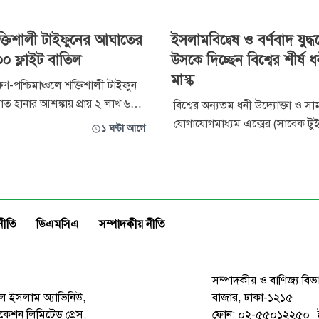
্তিশালী টাইফুনের আঘাতের
ইসলামবিদ্বেষ ও বর্ণবাদ যুদ্
০০ ফ্লাইট বাতিল
উসকে দিচ্ছেন বিশ্বের শীর্ষ
মাস্ক
িণ-পশ্চিমাঞ্চলে শক্তিশালী টাইফুন
ত হানার আশঙ্কায় প্রায় ২ লাখ ৬০
বিশ্বের অন্যতম ধনী উদ্যোক্তা ও স
দাকে নিরাপদ স্থানে সরে যাওয়ার
যোগাযোগমাধ্যম এক্সের (সাবেক টু
১ ঘণ্টা আগে
ছে দেশটির কর্তৃপক্ষ। একই সঙ্গে
ইলন মাস্ককে ঘিরে নতুন করে বিতর্ক 
হাওয়ার কারণে শুক্রবার ৫০০টিরও
সম্প্রতি প্রকাশিত এক বিশ্লেষণধর্মী নি
 বাতিল করা হয়েছে।
অভিযোগ করা হয়েছে, মাস্ক কেবল ব
রাজনৈতিক মত প্রকাশেই সীমাবদ্ধ ন
বর্ণগত বিভাজন, ইসলামবিদ্বেষ এবং 
নীতি
ডিএমসিএ
সম্পাদকীয় নীতি
সম্পাদকীয় ও বাণিজ্য বিভ
রুল ইসলাম অ্যাভিনিউ,
বাজার, ঢাকা-১২১৫।
েশন লিমিটেড প্রেস,
ফোন: ০২-৫৫০১২২৫০। 