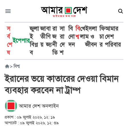
স
জুলা
জা
বা
রা
সা
বি
বি
খে
ইসলা
ফি
আমার
র্ব
ই
তী
ণি
জ
রা
নো
শ্ব
লা
ম ও
চা
দেশ
ইপেপার
শে
বিপ্ল
য়
জ্য
নী
দে
দন
জীবন
র
পরিবার
ষ
ব
তি
শ
>
বিশ্ব
ইরানের ভয়ে কাতারের দেওয়া বিমান
ব্যবহার করবেন না ট্রাম্প
আমার দেশ অনলাইন
প্রকাশ :
০৯ জুলাই ২০২৬, ১২: ১৯
আপডেট :
০৯ জুলাই ২০২৬, ১২: ৩৯