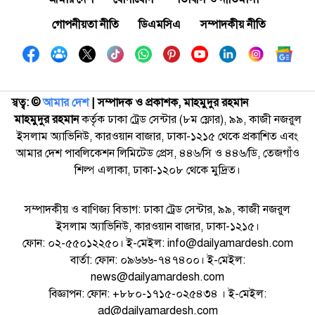
গোপনীয়তা নীতি
ডিএমসিএ
সম্পাদকীয় নীতি
স্বত্ব: ©️
আমার দেশ
| সম্পাদক ও প্রকাশক, মাহমুদুর রহমান
মাহমুদুর রহমান
কর্তৃক ঢাকা ট্রেড সেন্টার (৮ম ফ্লোর), ৯৯, কাজী নজরুল
ইসলাম অ্যাভিনিউ, কারওয়ান বাজার, ঢাকা-১২১৫ থেকে প্রকাশিত এবং
আমার দেশ পাবলিকেশন লিমিটেড প্রেস, ৪৪৬/সি ও ৪৪৬/ডি, তেজগাঁও
শিল্প এলাকা, ঢাকা-১২০৮ থেকে মুদ্রিত।
সম্পাদকীয় ও বাণিজ্য বিভাগ: ঢাকা ট্রেড সেন্টার, ৯৯, কাজী নজরুল
ইসলাম অ্যাভিনিউ, কারওয়ান বাজার, ঢাকা-১২১৫।
ফোন: ০২-৫৫০১২২৫০। ই-মেইল: info@dailyamardesh.com
বার্তা: ফোন: ০৯৬৬৬-৭৪৭৪০০। ই-মেইল:
news@dailyamardesh.com
বিজ্ঞাপন: ফোন: +৮৮০-১৭১৫-০২৫৪৩৪ । ই-মেইল:
ad@dailyamardesh.com