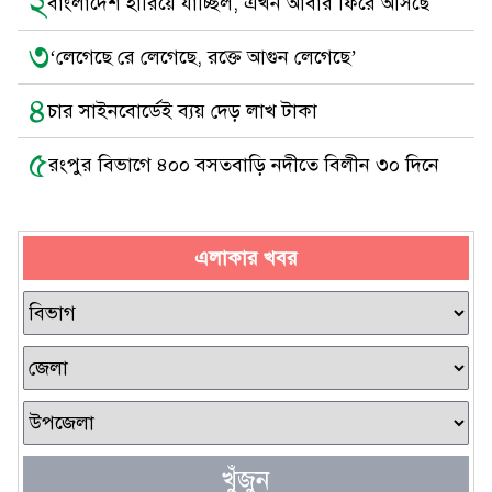
২
বাংলাদেশ হারিয়ে যাচ্ছিল, এখন আবার ফিরে আসছে
৩
‘লেগেছে রে লেগেছে, রক্তে আগুন লেগেছে’
৪
চার সাইনবোর্ডেই ব্যয় দেড় লাখ টাকা
৫
রংপুর বিভাগে ৪০০ বসতবাড়ি নদীতে বিলীন ৩০ দিনে
এলাকার খবর
খুঁজুন