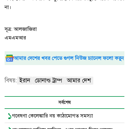
না।
সূত্র: আলজাজিরা
এমএমআর
আমার দেশের খবর পেতে গুগল নিউজ চ্যানেল ফলো করুন
বিষয়:
ইরান
ডোনাল্ড ট্রাম্প
আমার দেশ
সর্বশেষ
১
গবেষণা কেলেঙ্কারি নয় কাঠামোগত সমস্যা