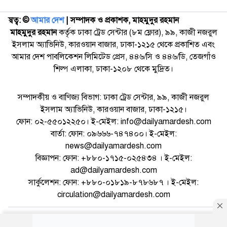
স্বত্ব: ©️
আমার দেশ
| সম্পাদক ও প্রকাশক, মাহমুদুর রহমান
মাহমুদুর রহমান
কর্তৃক ঢাকা ট্রেড সেন্টার (৮ম ফ্লোর), ৯৯, কাজী নজরুল
ইসলাম অ্যাভিনিউ, কারওয়ান বাজার, ঢাকা-১২১৫ থেকে প্রকাশিত এবং
আমার দেশ পাবলিকেশন লিমিটেড প্রেস, ৪৪৬/সি ও ৪৪৬/ডি, তেজগাঁও
শিল্প এলাকা, ঢাকা-১২০৮ থেকে মুদ্রিত।
সম্পাদকীয় ও বাণিজ্য বিভাগ: ঢাকা ট্রেড সেন্টার, ৯৯, কাজী নজরুল
ইসলাম অ্যাভিনিউ, কারওয়ান বাজার, ঢাকা-১২১৫।
ফোন: ০২-৫৫০১২২৫০। ই-মেইল: info@dailyamardesh.com
বার্তা: ফোন: ০৯৬৬৬-৭৪৭৪০০। ই-মেইল:
news@dailyamardesh.com
বিজ্ঞাপন: ফোন: +৮৮০-১৭১৫-০২৫৪৩৪ । ই-মেইল:
ad@dailyamardesh.com
সার্কুলেশন: ফোন: +৮৮০-০১৮১৯-৮৭৮৬৮৭ । ই-মেইল:
circulation@dailyamardesh.com
ওয়েব মেইল
কনভার্টার
আর্কাইভ
বিজ্ঞাপন
সাইটম্যাপ