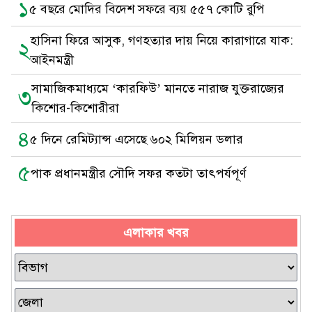
১
৫ বছরে মোদির বিদেশ সফরে ব্যয় ৫৫৭ কোটি রুপি
হাসিনা ফিরে আসুক, গণহত্যার দায় নিয়ে কারাগারে যাক:
২
আইনমন্ত্রী
সামাজিকমাধ্যমে ‘কারফিউ’ মানতে নারাজ যুক্তরাজ্যের
৩
কিশোর-কিশোরীরা
৪
৫ দিনে রেমিট্যান্স এসেছে ৬০২ মিলিয়ন ডলার
৫
পাক প্রধানমন্ত্রীর সৌদি সফর কতটা তাৎপর্যপূর্ণ
এলাকার খবর