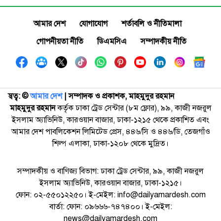
আমার দেশ
যোগাযোগ
শর্তাবলি ও নীতিমালা
গোপনীয়তা নীতি
ডিএমসিএ
সম্পাদকীয় নীতি
স্বত্ব: ©️
আমার দেশ
| সম্পাদক ও প্রকাশক, মাহমুদুর রহমান
মাহমুদুর রহমান
কর্তৃক ঢাকা ট্রেড সেন্টার (৮ম ফ্লোর), ৯৯, কাজী নজরুল
ইসলাম অ্যাভিনিউ, কারওয়ান বাজার, ঢাকা-১২১৫ থেকে প্রকাশিত এবং
আমার দেশ পাবলিকেশন লিমিটেড প্রেস, ৪৪৬/সি ও ৪৪৬/ডি, তেজগাঁও
শিল্প এলাকা, ঢাকা-১২০৮ থেকে মুদ্রিত।
সম্পাদকীয় ও বাণিজ্য বিভাগ: ঢাকা ট্রেড সেন্টার, ৯৯, কাজী নজরুল
ইসলাম অ্যাভিনিউ, কারওয়ান বাজার, ঢাকা-১২১৫।
ফোন: ০২-৫৫০১২২৫০। ই-মেইল: info@dailyamardesh.com
বার্তা: ফোন: ০৯৬৬৬-৭৪৭৪০০। ই-মেইল:
news@dailyamardesh.com