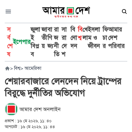
স
জুলা
জা
বা
রা
সা
বি
বি
খে
ইসলা
ফি
আমার
র্ব
ই
তী
ণি
জ
রা
নো
শ্ব
লা
ম ও
চা
দেশ
ইপেপার
শে
বিপ্ল
য়
জ্য
নী
দে
দন
জীবন
র
পরিবার
ষ
ব
তি
শ
>
বিশ্ব
>
আমেরিকা
শেয়ারবাজারে লেনদেন নিয়ে ট্রাম্পের
বিরুদ্ধে দুর্নীতির অভিযোগ
আমার দেশ অনলাইন
প্রকাশ :
১৬ মে ২০২৬, ১১: ৪০
আপডেট :
১৬ মে ২০২৬, ১১: ৪৪