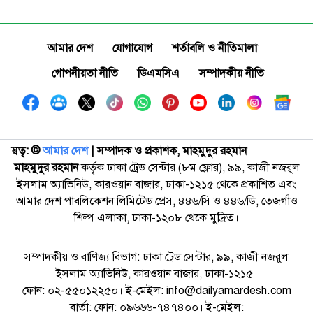
আমার দেশ
যোগাযোগ
শর্তাবলি ও নীতিমালা
গোপনীয়তা নীতি
ডিএমসিএ
সম্পাদকীয় নীতি
স্বত্ব: ©️
আমার দেশ
| সম্পাদক ও প্রকাশক, মাহমুদুর রহমান
মাহমুদুর রহমান
কর্তৃক ঢাকা ট্রেড সেন্টার (৮ম ফ্লোর), ৯৯, কাজী নজরুল
ইসলাম অ্যাভিনিউ, কারওয়ান বাজার, ঢাকা-১২১৫ থেকে প্রকাশিত এবং
আমার দেশ পাবলিকেশন লিমিটেড প্রেস, ৪৪৬/সি ও ৪৪৬/ডি, তেজগাঁও
শিল্প এলাকা, ঢাকা-১২০৮ থেকে মুদ্রিত।
সম্পাদকীয় ও বাণিজ্য বিভাগ: ঢাকা ট্রেড সেন্টার, ৯৯, কাজী নজরুল
ইসলাম অ্যাভিনিউ, কারওয়ান বাজার, ঢাকা-১২১৫।
ফোন: ০২-৫৫০১২২৫০। ই-মেইল: info@dailyamardesh.com
বার্তা: ফোন: ০৯৬৬৬-৭৪৭৪০০। ই-মেইল: