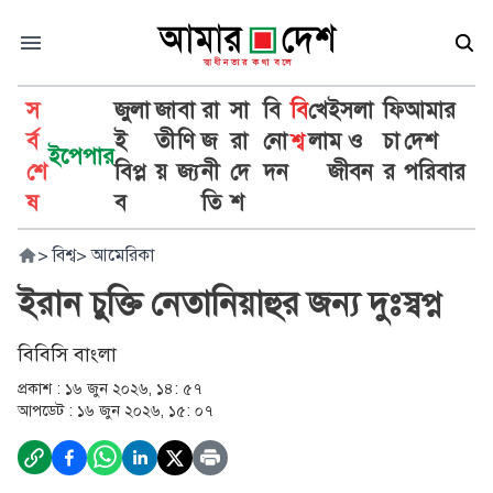
স
জুলা
জা
বা
রা
সা
বি
বি
খে
ইসলা
ফি
আমার
র্ব
ই
তী
ণি
জ
রা
নো
শ্ব
লা
ম ও
চা
দেশ
ইপেপার
শে
বিপ্ল
য়
জ্য
নী
দে
দন
জীবন
র
পরিবার
ষ
ব
তি
শ
>
বিশ্ব
>
আমেরিকা
ইরান চুক্তি নেতানিয়াহুর জন্য দুঃস্বপ্ন
বিবিসি বাংলা
প্রকাশ :
১৬ জুন ২০২৬, ১৪: ৫৭
আপডেট :
১৬ জুন ২০২৬, ১৫: ০৭