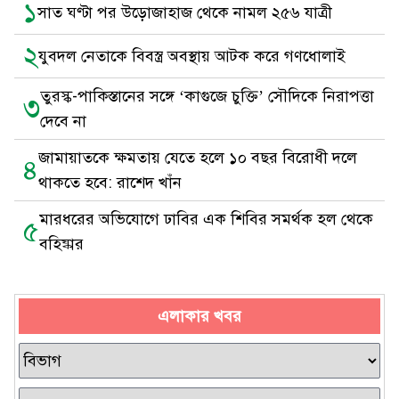
১
সাত ঘণ্টা পর উড়োজাহাজ থেকে নামল ২৫৬ যাত্রী
২
যুবদল নেতাকে বিবস্ত্র অবস্থায় আটক করে গণধোলাই
তুরস্ক-পাকিস্তানের সঙ্গে ‘কাগুজে চুক্তি’ সৌদিকে নিরাপত্তা
৩
দেবে না
জামায়াতকে ক্ষমতায় যেতে হলে ১০ বছর বিরোধী দলে
৪
থাকতে হবে: রাশেদ খাঁন
মারধরের অভিযোগে ঢাবির এক শিবির সমর্থক হল থেকে
৫
বহিষ্কার
এলাকার খবর