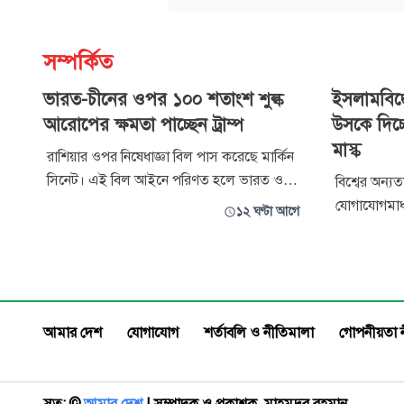
সম্পর্কিত
ভারত-চীনের ওপর ১০০ শতাংশ শুল্ক
ইসলামবিদ্ব
আরোপের ক্ষমতা পাচ্ছেন ট্রাম্প
উসকে দিচ্ছ
মাস্ক
রাশিয়ার ওপর নিষেধাজ্ঞা বিল পাস করেছে মার্কিন
সিনেট। এই বিল আইনে পরিণত হলে ভারত ও
বিশ্বের অন্য
চীনসহ রাশিয়ার তেলের শীর্ষ পাঁচ ক্রেতার ওপর
যোগাযোগমাধ্
১২ ঘণ্টা আগে
১০০ শতাংশ শুল্ক আরোপ করতে পারবেন মার্কিন
ইলন মাস্ককে 
প্রেসিডেন্ট ডোনাল্ড ট্রাম্প।
সম্প্রতি প্রক
অভিযোগ করা 
রাজনৈতিক মত
বর্ণগত বিভাজ
আমার দেশ
যোগাযোগ
শর্তাবলি ও নীতিমালা
গোপনীয়তা 
স্বত্ব: ©️
আমার দেশ
| সম্পাদক ও প্রকাশক, মাহমুদুর রহমান