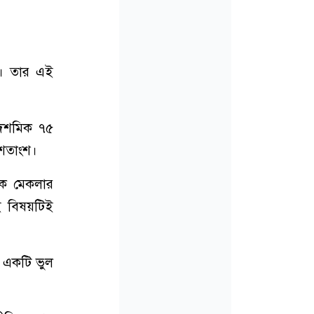
ছে। তার এই
১ দশমিক ৭৫
 শতাংশ।
রিক মেকলার
ই বিষয়টিই
ো একটি ভুল