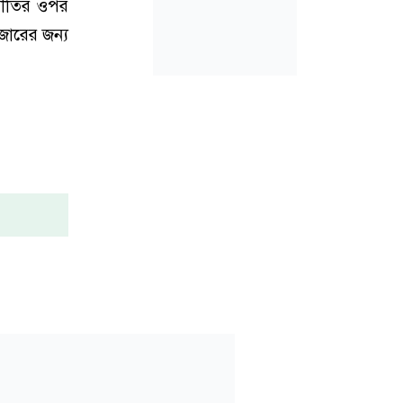
্ফীতির ওপর
জারের জন্য