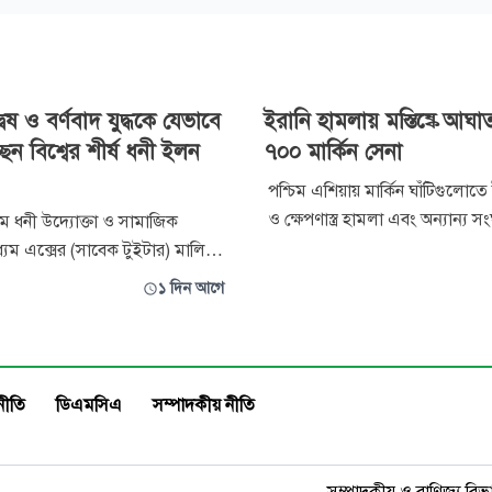
েষ ও বর্ণবাদ যুদ্ধকে যেভাবে
ইরানি হামলায় মস্তিষ্কে আঘা
েন বিশ্বের শীর্ষ ধনী ইলন
৭০০ মার্কিন সেনা
পশ্চিম এশিয়ায় মার্কিন ঘাঁটিগুলোতে
ও ক্ষেপণাস্ত্র হামলা এবং অন্যান্য সংঘর্
তম ধনী উদ্যোক্তা ও সামাজিক
৭০০ মার্কিন সেনা আহত হয়েছেন। ইরানের
যম এক্সের (সাবেক টুইটার) মালিক
সংবাদমাধ্যম জানিয়েছে, অ্যাসোসিয়
ঘিরে নতুন করে বিতর্ক শুরু হয়েছে।
১ দিন আগে
(এপি) এক প্রতিবেদনে স্বীকার করা হ
াশিত এক বিশ্লেষণধর্মী নিবন্ধে
ইরানের বিরুদ্ধে যুদ্ধের ফলে মার্কিন যুক্
হয়েছে, মাস্ক কেবল বিতর্কিত
ব্যাপক ক্ষয়ক্
 প্রকাশেই সীমাবদ্ধ নন; বরং তিনি
ন, ইসলামবিদ্বেষ এবং উগ্র
নীতি
ডিএমসিএ
সম্পাদকীয় নীতি
সম্পাদকীয় ও বাণিজ্য বিভ